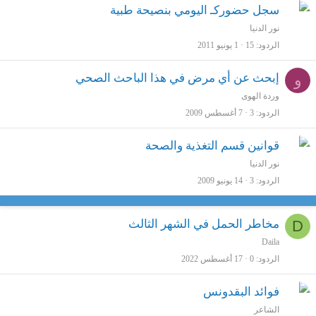
ت
م
سجل حضوركـ اليومي بنصيحة طبية
ث
نور الدنيا
الردود
15
1 يونيو 2011
ب
ت
م
و
إبحث عن أي مرض في هذا الباحث الصحي‏
ث
وردة الهوى
الردود
3
7 أغسطس 2009
ب
ت
م
قوانين قسم التغذية والصحة
ث
نور الدنيا
الردود
3
14 يونيو 2009
ب
ت
D
مخاطر الحمل في الشهر الثالث
Daila
الردود
0
17 أغسطس 2022
فوائد البقدونس
الشاعر