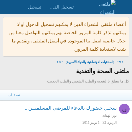
تسجيل الدخول
تسجيل
أعضاء ملتقى الشعراء الذين لا يمكنهم تسجيل الدخول او لا
يمكنهم تذكر كلمة المرور الخاصة بهم يمكنهم التواصل معنا من
خلال خاصية اتصل بنا الموجودة في أسفل الملتقى، وتقديم ما
يثبت لاستعادة كلمة المرور.
O?°'¨ (الملتقيات الاجتماعية والحياة الأسرية) ¨'°?O
ملتقى الصحة والتغدية
كل ما يتعلق باالتغذيه والطب الشعبي والطب الحديث
تصفيات
م
ن
سجـل حضورك بالدعاء للمرضى المسلميــن ..
ث
نور الهداية
الردود
32
1 يونيو 2011
ب