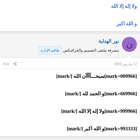
ولا إله إلا الله
و الله اكبر
نور الهداية
ن
مشرفة ملتقى التصميم والجرافيكس
طاقم الإدارة
12 مارس 2010
#14
[mark=009966]سبحـــآآآآن الله [/mark]
[mark=669966]و الحمد لله [/mark]
[mark=999966]ولا إله إلا الله [/mark]
[mark=993333]و الله اكبر [/mark]