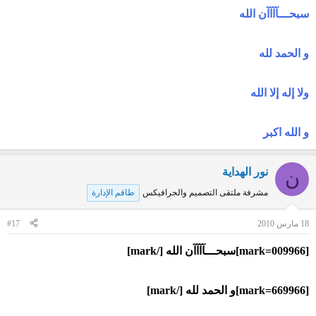
سبحـــآآآآن الله
و الحمد لله
ولا إله إلا الله
و الله اكبر
نور الهداية
ن
مشرفة ملتقى التصميم والجرافيكس
طاقم الإدارة
18 مارس 2010
#17
[mark=009966]سبحـــآآآآن الله [/mark]
[mark=669966]و الحمد لله [/mark]