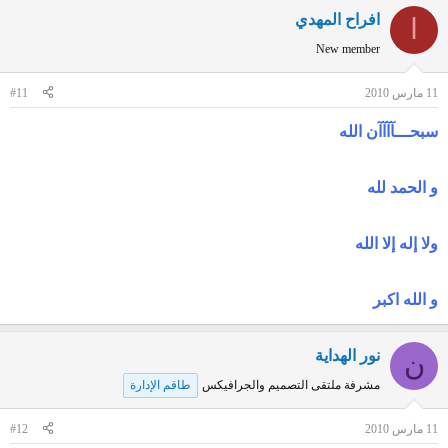
افراح المهدي
ا
New member
11 مارس 2010
#11
سبحـــآآآآن الله
و الحمد لله
ولا إله إلا الله
و الله اكبر
نور الهداية
ن
مشرفة ملتقى التصميم والجرافيكس
طاقم الإدارة
11 مارس 2010
#12