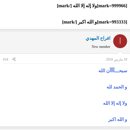
[mark=999966]ولا إله إلا الله [/mark]
[mark=993333]و الله اكبر [/mark]
افراح المهدي
ا
New member
19 مارس 2010
#18
سبحـــآآآآن الله
و الحمد لله
ولا إله إلا الله
و الله اكبر