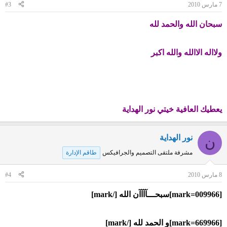
7 مارس 2010
#3
سبحان الله والحمد لله
ولااله الاالله والله اكبر
يعطيك العافية خيتي نور الهداية
نور الهداية
ن
مشرفة ملتقى التصميم والجرافيكس
طاقم الإدارة
8 مارس 2010
#4
[mark=009966]سبحـــآآآآن الله [/mark]
[mark=669966]و الحمد لله [/mark]