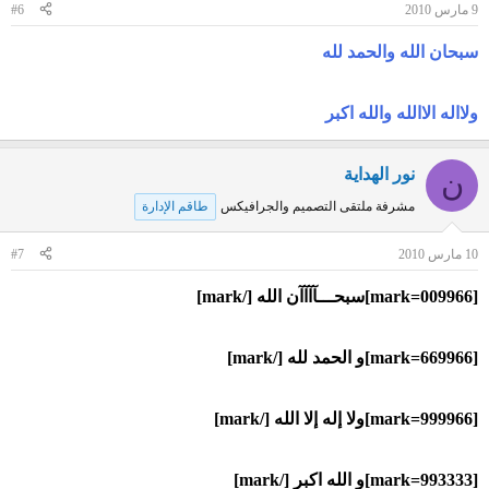
9 مارس 2010
#6
سبحان الله والحمد لله
ولااله الاالله والله اكبر
نور الهداية
ن
مشرفة ملتقى التصميم والجرافيكس
طاقم الإدارة
10 مارس 2010
#7
[mark=009966]سبحـــآآآآن الله [/mark]
[mark=669966]و الحمد لله [/mark]
[mark=999966]ولا إله إلا الله [/mark]
[mark=993333]و الله اكبر [/mark]