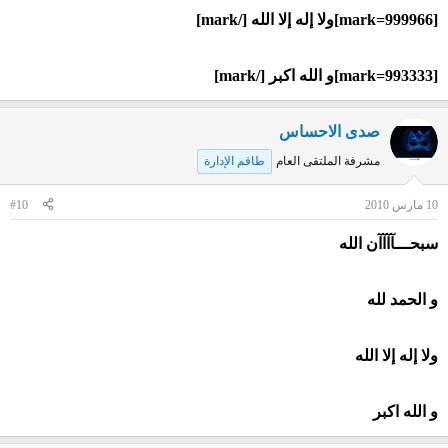
[mark=999966]ولا إله إلا الله [/mark]
[mark=993333]و الله اكبر [/mark]
صدى الاحساس
مشرفة الملتقى العام
طاقم الإدارة
10 مارس 2010
#10
سبحـــآآآآن الله
و الحمد لله
ولا إله إلا الله
و الله اكبر