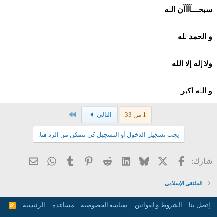
سبحـــآآآآن الله
و الحمد لله
ولا إله إلا الله
و الله اكبر
الاخير
1 من 33
التالي
يجب تسجيل الدخول أو التسجيل كي تتمكن من الرد هنا.
X
فيسبوك
Bluesky
LinkedIn
Reddit
Pinterest
Tumblr
WhatsApp
البريد الإ
شارك:
الملتقى الإسلامي
إتصل بنا
الشروط والقوانين
سياسة الخصوصية
مساعدة
الرئيسية
R
S