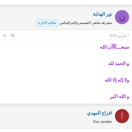
نور الهداية
ن
مشرفة ملتقى التصميم والجرافيكس
طاقم الإدارة
7 مارس 2010
#2
سبحـــآآآآن الله
و الحمد لله
ولا إله إلا الله
و الله اكبر
افراح المهدي
ا
New member