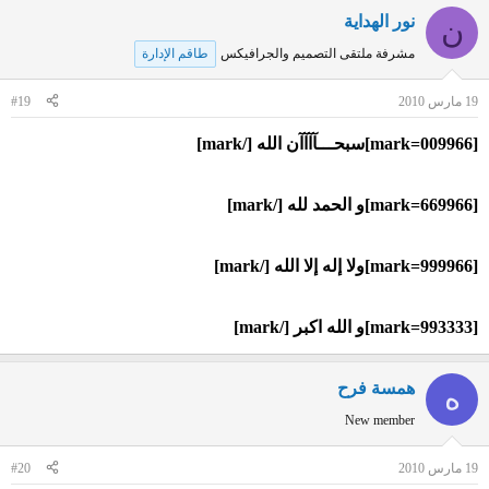
نور الهداية
ن
مشرفة ملتقى التصميم والجرافيكس
طاقم الإدارة
19 مارس 2010
#19
[mark=009966]سبحـــآآآآن الله [/mark]
[mark=669966]و الحمد لله [/mark]
[mark=999966]ولا إله إلا الله [/mark]
[mark=993333]و الله اكبر [/mark]
همسة فرح
ه
New member
19 مارس 2010
#20