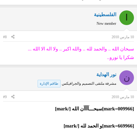
الفلسطينية
ا
New member
10 مارس 2010
#8
سبحان الله .. والحمد لله .. والله اكبر .. ولا اله الا الله ...
شكرا يا نورو..
نور الهداية
ن
مشرفة ملتقى التصميم والجرافيكس
طاقم الإدارة
10 مارس 2010
#9
[mark=009966]سبحـــآآآآن الله [/mark]
[mark=669966]و الحمد لله [/mark]