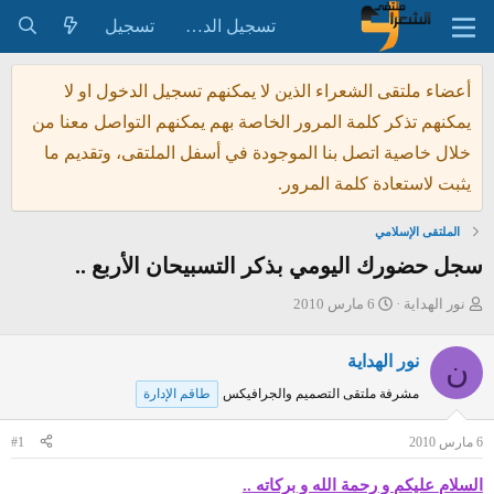
تسجيل الدخول
تسجيل
أعضاء ملتقى الشعراء الذين لا يمكنهم تسجيل الدخول او لا
يمكنهم تذكر كلمة المرور الخاصة بهم يمكنهم التواصل معنا من
خلال خاصية اتصل بنا الموجودة في أسفل الملتقى، وتقديم ما
يثبت لاستعادة كلمة المرور.
الملتقى الإسلامي
سجل حضورك اليومي بذكر التسبيحان الأربع ..
ب
ت
نور الهداية
6 مارس 2010
ا
ا
د
ر
نور الهداية
ن
ئ
ي
مشرفة ملتقى التصميم والجرافيكس
طاقم الإدارة
ا
خ
ل
ا
6 مارس 2010
#1
م
ل
و
ب
السلام عليكم و رحمة الله و بركاته ..