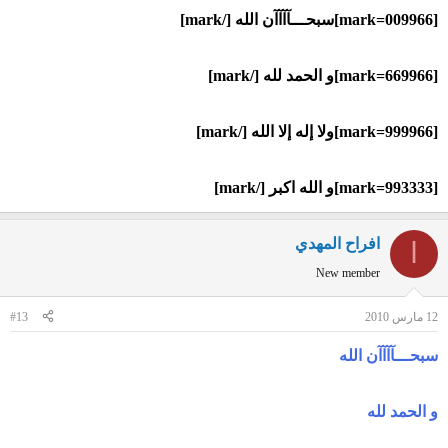
[mark=009966]سبحـــآآآآن الله [/mark]
[mark=669966]و الحمد لله [/mark]
[mark=999966]ولا إله إلا الله [/mark]
[mark=993333]و الله اكبر [/mark]
افراح المهدي
ا
New member
12 مارس 2010
#13
سبحـــآآآآن الله
و الحمد لله