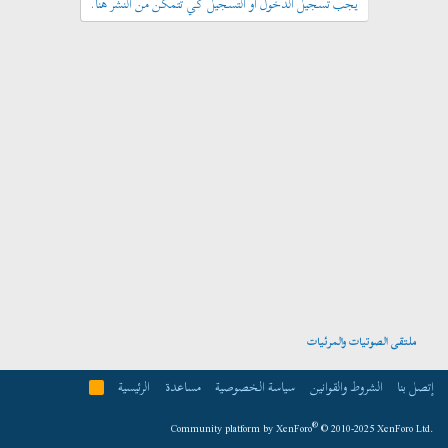
يجب تسجيل الدخول أو التسجيل كي تتمكن من النشر هنا.
ملتقى الصوتيات والمرئيات
إتصل بنا
الشروط والقوانين
سياسة الخصوصية
مساعدة
الرئيسية
R
S
S
®
Community platform by XenForo
© 2010-2025 XenForo Ltd.