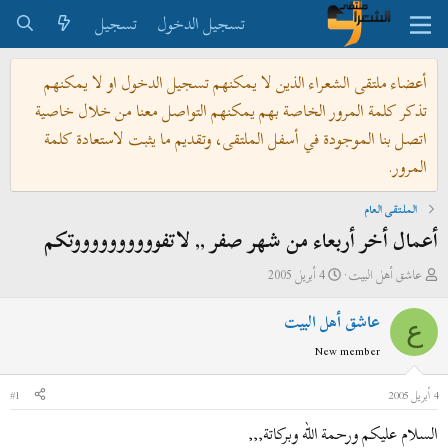
تسجيل الدخول
تسجيل
أعضاء ملتقى الشعراء الذين لا يمكنهم تسجيل الدخول او لا يمكنهم
تذكر كلمة المرور الخاصة بهم يمكنهم التواصل معنا من خلال خاصية
اتصل بنا الموجودة في أسفل الملتقى، وتقديم ما يثبت لاستعادة كلمة
المرور.
الملتقى العام
أعمال أخر أربعاء من شهر صفر ,, لاتفووووووووووتكم
ب
ت
عاشق أهل البيت
4 أبريل 2005
ا
ا
عاشق أهل البيت
د
ر
ع
ئ
ي
New member
ا
خ
ل
ا
4 أبريل 2005
#1
م
ل
السلام عليكم ورحمة الله وبركاتة,,,
و
ب