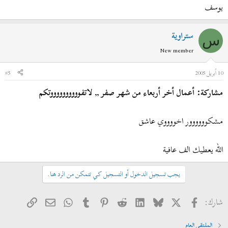
يوسف
ستراوية
س
New member
10 أبريل 2005
#5
مشاركة: أعمال أخر أربعاء من شهر صفر ,, لاتفووووووووووتكم
مشكوووووور اخووووي عاشق
الله يعطيك الف عافية
يجب تسجيل الدخول أو التسجيل كي تتمكن من الرد هنا.
فيسبوك
X
Bluesky
LinkedIn
Reddit
Pinterest
Tumblr
WhatsApp
الرابط
البريد الإلكتروني
شارك:
الملتقى العام