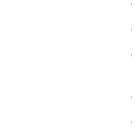
/
/
/
/
/