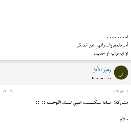
امممممممم
أمر بالمعروف وانهي عن المنكر
او ايه قرآنيه او حديث
زهور الأمل
ز
New member
11 مايو 2005
#3
مشاركة: مـــاذا ستكتــــــب عــلى تلـــك اللوحــــه :: ::
سلام