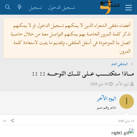
تسجيل الدخول
تسجيل
أعضاء ملتقى الشعراء الذين لا يمكنهم تسجيل الدخول او لا يمكنهم
تذكر كلمة المرور الخاصة بهم يمكنهم التواصل معنا من خلال خاصية
اتصل بنا الموجودة في أسفل الملتقى، وتقديم ما يثبت لاستعادة كلمة
المرور.
الملتقى العام
مـــاذا ستكتــــــب عــلى تلـــك اللوحــــه :: ::
ب
ت
اليوم الآخر
10 مايو 2005
ا
ا
اليوم الآخر
د
ر
ا
ئ
ي
شاعر وقلم مميز
ا
خ
ل
ا
10 مايو 2005
#1
م
ل
و
ب