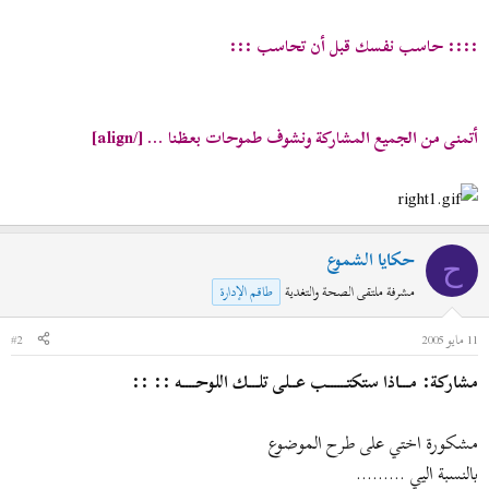
:::: حاسب نفسك قبل أن تحاسب :::
[/align]
أتمنى من الجميع المشاركة ونشوف طموحات بعظنا ...
حكايا الشموع
ح
مشرفة ملتقى الصحة والتغدية
طاقم الإدارة
11 مايو 2005
#2
مشاركة: مـــاذا ستكتــــــب عــلى تلـــك اللوحــــه :: ::
مشكورة اختي على طرح الموضوع
بالنسبة اليي .........