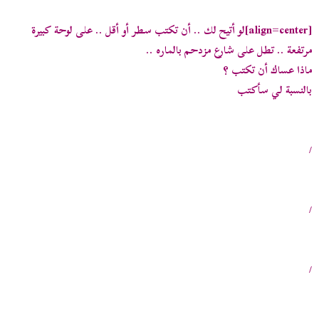
ض
د
و
ء
[align=center]
لو أتيح لك .. أن تكتب سطر أو أقل .. على لوحة كبيرة
ع
مرتفعة .. تطل على شارع مزدحم بالماره ..
ماذا عساك أن تكتب ؟
بالنسبة لي سأكتب
/
/
/