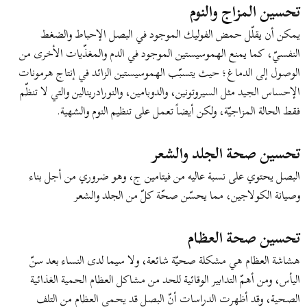
ض
د
تحسين المزاج والنوم
و
ء
يمكن أن يقلّل حمض الفوليك الموجود في البصل الإحباط والضغط
ع
النفسيّ، كما يمنع الهموسيستين الموجود في الدم والمغذّيات الأخرى من
الوصول إلى الدماغ؛ حيث يتسبّب الهموسيستين الزائد في إنتاج هرمونات
الإحساس الجيد مثل السيروتونين، والدوبامين، والنورادرينالين والتي لا تنظّم
فقط الحالة المزاجيّة، ولكن أيضاً تعمل على تنظيم النوم والشهية.
تحسين صحة الجلد والشعر
البصل يحتوي على نسبة عاليه من فيتامين ج، وهو ضروري من أجل بناء
وصيانة الكولاجين، مما يحسّن صحّة كلّ من الجلد والشعر
تحسين صحة العظام
هشاشة العظام هي مشكلة صحيّة شائعة، ولا سيما لدى النساء بعد سنّ
اليأس، ومن أهمّ التدابير الوقائية للحد من مشاكل العظام الحمية الغذائية
الصحية، وقد أظهرت الدراسات أنّ البصل قد يحمي العظام من التلف