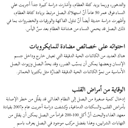
والتدهور، وربما يزيد كتلة العظام، وأشارت دراسة كبيرة جداً أجريت علي
النساء فوق عمر 50 عاماً أنّ استهلاك البصل مرتبط بزيادة كثافة العظام،
وأظهرت دراسة حديثة أيضاً أنّ تناول الفاكهة والورقيات والخضروات بما في
ذلك البصل قد يحمي النساء من هشاشة العظام بعد سنّ اليأس.
احتوائه على خصائص مضادة للمايكروبات
هناك العديد من الكائنات الحية الدقيقة التي تعيش خارج وداخل جسم
الإنسان وبعضها يمكن أن يسبّب الضرر، وقد يحدّ البصل وزيوت البصل
الأساسية من نموّ الكائنات الحية الدقيقة الضارّة مثل بكتيريا الخمائر.
الوقاية من أمراض القلب
إدخال كمية صغيرة من البصل إلى النظام الغذائي قد يقلّل من خطر الإصابة
بأمراض القلب والسكتات الدماغية، وكشفت دراسة أجريت عام م2007 بقيادة
معهد الغذاء والبحث أنّ أكل 100-200 غراماً من البصل يمكن أن يقلل من
التهابات الشرايين، وهذا بفضل مركب موجود في البصل يعرف باسم