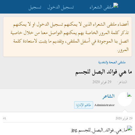
تسجيل الدخول
تسجيل
أعضاء ملتقى الشعراء الذين لا يمكنهم تسجيل الدخول او لا يمكنهم
تذكر كلمة المرور الخاصة بهم يمكنهم التواصل معنا من خلال خاصية
اتصل بنا الموجودة في أسفل الملتقى، وتقديم ما يثبت لاستعادة كلمة
المرور.
ملتقى الصحة والتغدية
ما هي فوائد البصل للجسم
ب
ت
الشاعر
29 فبراير 2020
ا
ا
الشاعر
د
ر
ئ
ي
Administrator
طاقم الإدارة
ا
خ
ل
ا
29 فبراير 2020
#1
م
ل
و
ب