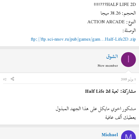
ض
د
HALF LIFE 2D???!!!!
و
ء
الحجم: 38.26 ميجا
ع
النوع: ACTION ARCADE
الوصلة:
ftp://ftp.sci-nnov.ru/pub/games/gam...Half-Life2D.zip
الشوق
ا
New member
1 يوليو 2005
#2
مشاركة: لعبة Half Life 2d
مشكور اخوي مايكل على هذا الجهد المبذول
يعطيك ألف عافية
Michael
M