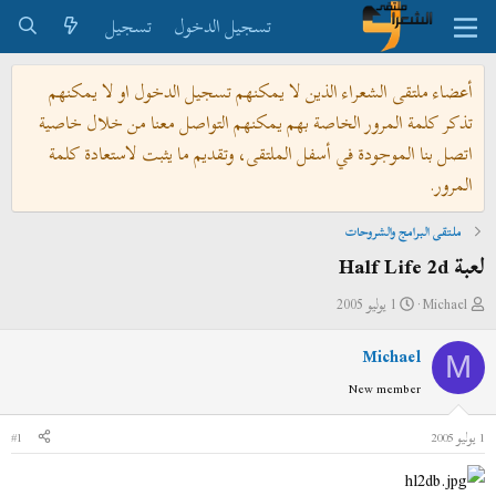
تسجيل الدخول
تسجيل
أعضاء ملتقى الشعراء الذين لا يمكنهم تسجيل الدخول او لا يمكنهم
تذكر كلمة المرور الخاصة بهم يمكنهم التواصل معنا من خلال خاصية
اتصل بنا الموجودة في أسفل الملتقى، وتقديم ما يثبت لاستعادة كلمة
المرور.
ملتقى البرامج والشروحات
لعبة Half Life 2d
ب
ت
Michael
1 يوليو 2005
ا
ا
Michael
د
ر
M
ئ
ي
New member
ا
خ
ل
ا
1 يوليو 2005
#1
م
ل
و
ب