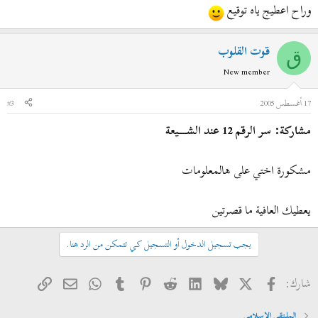
وراح اعطيج ياه توقيع
قوت القلوب
ق
New member
17 أغسطس 2005
#3
مشاركة: سر الرقم 12 عند الشــــيعة
مشكورة اختي على هالمعلومات
يعطيك العافية ما قصرتين
يجب تسجيل الدخول أو التسجيل كي تتمكن من الرد هنا.
فيسبوك
X
Bluesky
LinkedIn
Reddit
Pinterest
Tumblr
WhatsApp
الرابط
البريد الإلكتروني
شارك:
الملتقى الإسلامي