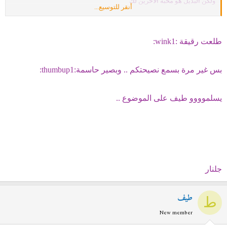
ولكن البديل هو محبه الاخرين لك
أنقر للتوسيع...
واهتمامهم بكِ.
( نصيحه لكِ )
طلعت رقيقة :wink1:
بعض التصرفات تتطلب أن تكوني حاسمه
بس غير مرة بسمع نصيحتكم .. وبصير حاسمة:thumbup1:
وسريعه البديهة فلا تجعلي رقتكِ
تقف عائقاً أمامك .
يسلموووو طيف على الموضوع ..
جلنار
طيف
ط
New member