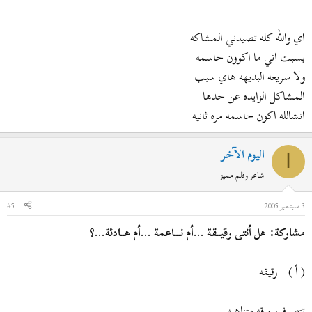
اي والله كله تصيدني المشاكه
بسبت اني ما اكوون حاسمه
ولا سريعه البديهه هاي سبب
المشاكل الزايده عن حدها
انشالله اكون حاسمه مره ثانيه
اليوم الآخر
ا
شاعر وقلم مميز
3 سبتمبر 2005
#5
مشاركة: هل أنتى رقيــقة ...أم نـــاعمة ...أم هــادئة...؟
( أ ) _ رقيقه
تتصرفين برقه متناهيه