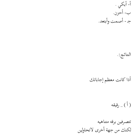
أ- أبكي .
ب- أحزن.
جـ - أصمت وأبتعد.
النتائج:.
أذا كانت معظم إجاباتك
( أ ) _ رقيقه
تتصرفين برقه متناهيه
لكنك من جهة أخرى لاتحاولين