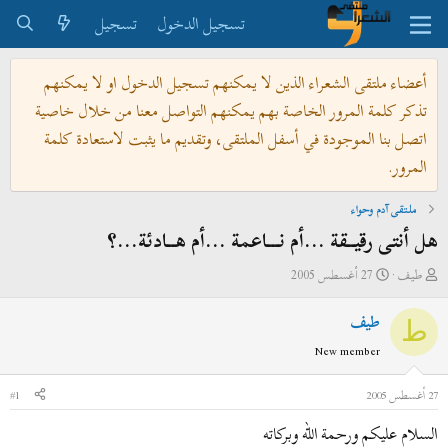
تسجيل الدخول
تسجيل
أعضاء ملتقى الشعراء الذين لا يمكنهم تسجيل الدخول او لا يمكنهم
تذكر كلمة المرور الخاصة بهم يمكنهم التواصل معنا من خلال خاصية
اتصل بنا الموجودة في أسفل الملتقى، وتقديم ما يثبت لاستعادة كلمة
المرور.
ملتقى آدم وحواء
هل أنتى رقيــقة ...أم نـــاعمة ...أم هــادئة...؟
ب
ت
طيف
27 أغسطس 2005
ا
ا
طيف
د
ر
ط
ئ
ي
New member
ا
خ
ل
ا
27 أغسطس 2005
#1
م
ل
السلام عليكم ورحمة الله وبركاته
و
ب