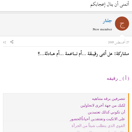
أتمنى أن ينال إعجابكم
جلنار
ج
New member
27 أغسطس 2005
#2
مشاركة: هل أنتى رقيــقة ...أم نـــاعمة ...أم هــادئة...؟
( أ ) _ رقيقه
تتصرفين برقه متناهيه
لكنك من جهة أخرى لاتحاولين
أن تكوني كذلك تعتمدين
على الاتكيت وتفتقدين أحياناًالحضور
القوي الذي يتطلب شيئاً من الجرأة