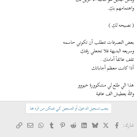
واهتمامهم بكِ.
( نصيحه لكِ )
بعض التصرفات تتطلب أن تكوني حاسمه
وسريعه البديهة فلا تجعلي رقتكِ
تقف عائقاً أمامك .
أذا كانت معظم أجاباتك
هذا الي طلع لي مشكوورة خيووو
والله يعطيش الف عافية
يجب تسجيل الدخول أو التسجيل كي تتمكن من الرد هنا.
فيسبوك
X
Bluesky
LinkedIn
Reddit
Pinterest
Tumblr
WhatsApp
الرابط
البريد الإلكتروني
شارك: