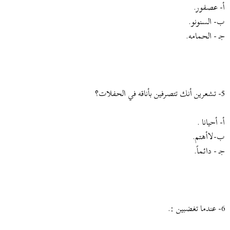
أ- عصفور.
ب- السنونو.
جـ - الحمامه.
5- تشعرين أنك تتصرفين بأناقه في الحفلات؟
أ- أحيانا .
ب-لاأهتم.
جـ - دائماً.
6- عندما تغضبين :.