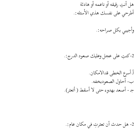
ض
د
هل أنتِ رقيقه أو ناعمه أو هادئة
و
ء
أطرحي على نفسك هذي الأسئله:.
ع
وأجيبي بكل صراحه:.
2-كنتِ على عجل وعليك صعود الدرج:.
أـ أسرع الخطى قدالامكان.
ب- أحاول الصعودبخفه.
جـ - أصعد بهدوء حتى لا أسقط ( أتعثر).
2- هل حدث أن تعثرتِ في مكان عام:.