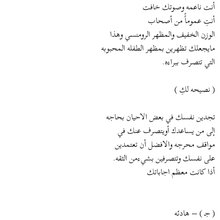
أنت ناعمه وصوتك خافت
أنتِ عموماًً من أصحاب
الوزن الخفيف والمظهر الرومنسي وهذا
مايجعلك تظهرين بمظهر الطفله المحبوبه
التي تتصرف ببراءه.
( نصيحه لكِ )
تجدين نفسك في بعض الاحيان بحاجه
إلى من يساعدك أويتصرف عنك في
مواقف محرجه والافضل أن تعتمدين
على نفسك وتتصرفين بشيءمن الثقه.
أذا كانت معظم اجاباتك
( جـ ) – هادئه