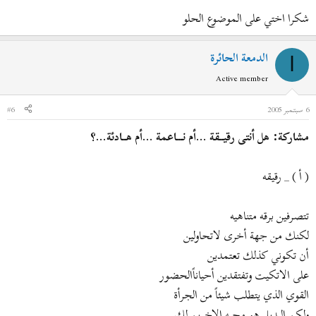
شكرا اختي على الموضوع الحلو
الدمعة الحائرة
ا
Active member
6 سبتمبر 2005
#6
مشاركة: هل أنتى رقيــقة ...أم نـــاعمة ...أم هــادئة...؟
( أ ) _ رقيقه
تتصرفين برقه متناهيه
لكنك من جهة أخرى لاتحاولين
أن تكوني كذلك تعتمدين
على الاتكيت وتفتقدين أحياناًالحضور
القوي الذي يتطلب شيئاً من الجرأة
ولكن البديل هو محبه الاخرين لك