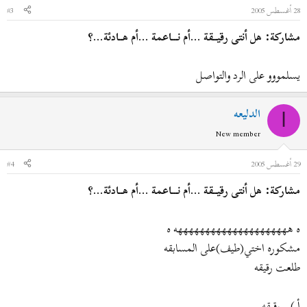
28 أغسطس 2005
#3
مشاركة: هل أنتى رقيــقة ...أم نـــاعمة ...أم هــادئة...؟
يسلمووو على الرد والتواصل
الدليعه
ا
New member
29 أغسطس 2005
#4
مشاركة: هل أنتى رقيــقة ...أم نـــاعمة ...أم هــادئة...؟
ه هههههههههههههههههههههه ه
مشكوره اختي(طيف)على المسابقه
طلعت رقيقه
أ ) _ رقيقه