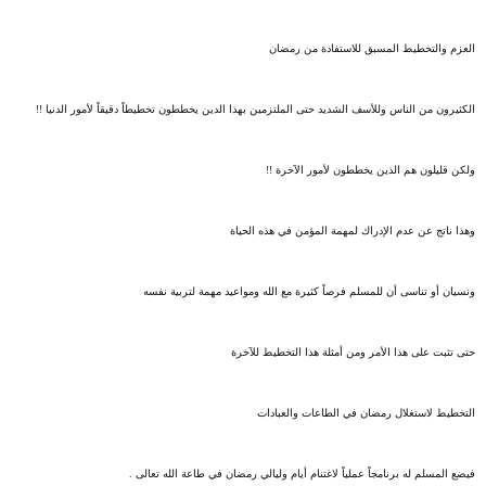
العزم والتخطيط المسبق للاستفادة من رمضان
الكثيرون من الناس وللأسف الشديد حتى الملتزمين بهذا الدين يخططون تخطيطاً دقيقاً لأمور الدنيا !!
ولكن قليلون هم الذين يخططون لأمور الآخرة !!
وهذا ناتج عن عدم الإدراك لمهمة المؤمن في هذه الحياة
ونسيان أو تناسى أن للمسلم فرصاً كثيرة مع الله ومواعيد مهمة لتربية نفسه
حتى تثبت على هذا الأمر ومن أمثلة هذا التخطيط للآخرة
التخطيط لاستغلال رمضان في الطاعات والعبادات
فيضع المسلم له برنامجاً عملياً لاغتنام أيام وليالي رمضان في طاعة الله تعالى .