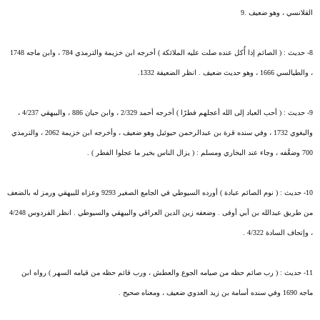
القلانسي ، وهو ضعيف .9
8- حديث : ( الصائم إذا أُكل عنده صلت عليه الملائكة ) أخرجه ابن خزيمة والترمذي 784 ، وابن ماجه 1748
، والطيالسي 1666 ، وهو حديث ضعيف . انظر الضعيفة 1332.
9- حديث : ( أحب العباد إلى الله أعجلهم فطرًا ) أخرجه أحمد 2/329 ، وابن حبان 886 ، والبيهقي 4/237 ،
والبغوي 1732 ، وفي سنده قرة بن عبدالرحمن حيوئيل وهو ضعيف ، وأخرجه ابن خزيمة 2062 ، والترمذي
700 وضعَّفه ، وجاء عند البخاري ومسلم : ( يزال الناس بخير ما عجلوا الفطر ) .
10- حديث : ( نوم الصائم عبادة ) أورده السيوطي في الجامع الصغير 9293 وعزاه للبيهقي ورمز له بالضعف
من طريق عبدالله بن أبي أوفى . وضعفه زين الدين العراقي والبيهقي والسيوطي . انظر الفردوس 4/248
، وإتحاف السادة 4/322 .
11- حديث : ( رب صائم حظه من صيامه الجوع والعطش ، ورب قائم حظه من قيامه السهر ) رواه ابن
ماجه 1690 وفي سنده أسامة بن زيد العدوي ضعيف ، ومعناه صحيح .