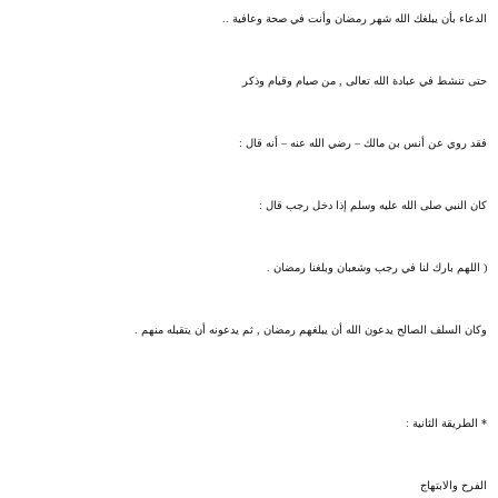
الدعاء بأن يبلغك الله شهر رمضان وأنت في صحة وعافية ..
حتى تنشط في عبادة الله تعالى , من صيام وقيام وذكر
فقد روي عن أنس بن مالك – رضي الله عنه – أنه قال :
كان النبي صلى الله عليه وسلم إذا دخل رجب قال :
( اللهم بارك لنا في رجب وشعبان وبلغنا رمضان .
وكان السلف الصالح يدعون الله أن يبلغهم رمضان , ثم يدعونه أن يتقبله منهم .
* الطريقة الثانية :
الفرح والابتهاج