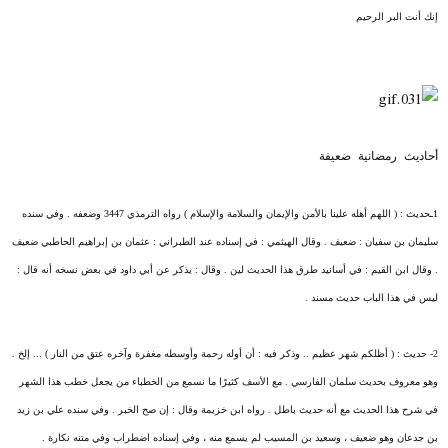
إنك أنت البر الرحيم
أحاديث رمضانية ضعيفة
1ـحديث : ( اللهم أهله علينا بالأمن والإيمان والسلامة والإسلام ) رواه الترمذي 3447 وضعفه . وفي سنده
سليمان بن سفيان : ضعيف . وقال الهيثمي : في إسناده عند الطبراني : عثمان بن إبراهيم الحاطبي ضعيف
. وقال ابن القيم : في أسانيد طرق هذا الحديث لين . وقال : يذكر عن أبي داود في بعض نسخه أنه قال :
ليس في هذا الباب حديث مسند .
2- حديث : ( أظلكم شهر عظيم .. وذكر فيه : أن أوله رحمة وأوسطه مغفرة وآخره عتق من النار ) ... إلخ .
وهو معروف بحديث سلمان الفارسي . مع الأسف كثيرًا ما نسمع من الخطباء من يجعل خطب هذا الشهر
في شرح هذا الحديث مع أنه حديث باطل . رواه ابن خزيمة وقال : إن صح الخبر . وفي سنده علي بن زيد
بن جدعان وهو ضعيف ، وسعيد بن المسيب لم يسمع منه ، وفي إسناده اضطراب وفي متنه نكارة .