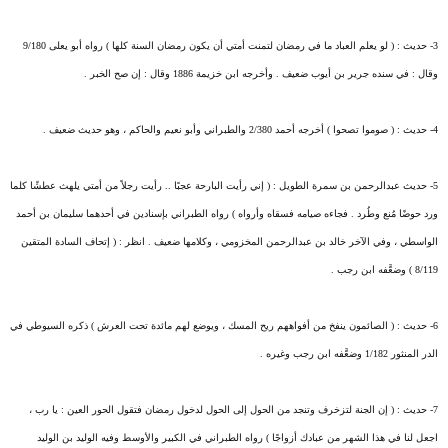
3- حديث : ( لو يعلم العباد ما في رمضان لتمنت أمتي أن يكون رمضان السنة كلها ) رواه أبو يعلى 9/180
وقال : في سنده جرير بن أيوب ضعيف . وأخرجه ابن خزيمة 1886 وقال : إن صح الخبر .
4- حديث : ( صوموا تصحوا ) أخرجه أحمد 2/380 والطبراني وأبو نعيم والحاكم ، وهو حديث ضعيف .
5- حديث عبدالرحمن بن سمرة الطويل : ( إني رأيت البارحة عجبًا .. رأيت رجلاً من أمتي يلهث عطشًا كلما
ورد حوضًا مُنع وطُرد . فجاءه صيامه فسقاه وأرواه ) رواه الطبراني بإسنادين في أحدهما سليمان بن أحمد
الواسطي ، وفي الآخر خالد بن عبدالرحمن المخزومي ، وكلامها ضعيف . انظر : ( إتحاف السادة المتقين
8/119 ) وضعَّفه ابن رجب .
6- حديث : ( الصائمون ينفخ من أفواههم ريح المسك ، ويوضع لهم مائدة تحت العرش ) ذكره السيوطي في
الدر المنثور 1/182 وضعَّفه ابن رجب وغيره .
7- حديث : ( إن الجنة لتزخرف وتنجد من الحول إلى الحول لدخول رمضان فتقول الحور العين : يا رب ،
اجعل لنا في هذا الشهر من عبادك أزواجًا ) رواه الطبراني في الكبير والأوسط وفيه الوليد بن الوليد