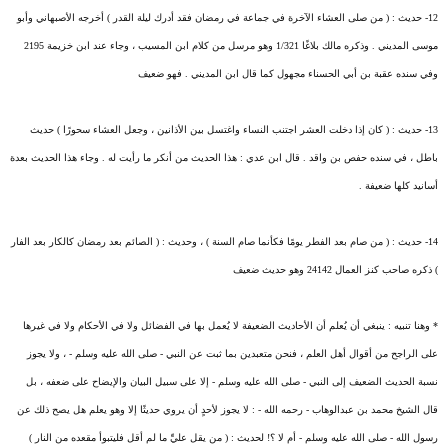
12- حديث : ( من صلى العشاء الآخرة في جماعة في رمضان فقد أدرك ليلة القدر ) أخرجه الأصبهاني وأبو
موسى المديني . وذكره مالك بلاغًا 1/321 وهو مرسل من كلام ابن المسيب ، وجاء عند ابن خزيمة 2195
وفي سنده عقبة بن أبي الحسناء مجهول كما قال ابن المديني . فهو ضعيف
13- حديث : ( كان إذا دخلت العشر اجتنب النساء واغتسل بين الأذانين ، وجعل العشاء سحورًا ) حديث
باطل ، في سنده حفص بن واقد . قال ابن عدي : هذا الحديث من أنكر ما رأيت له . وجاء هذا الحديث بعدة
أسانيد كلها ضعيفة .
14- حديث : ( من صام بعد الفطر يومًا فكأنما صام السنة ) ، وحديث : ( الصائم بعد رمضان كالكار بعد الفار
) ذكره صاحب كنز العمال 24142 وهو حديث ضعيف
* وهنا تنبيه : ينبغي أن يُعلم أن الأحاديث الضعيفة لا يُعمل بها في الفضائل ولا في الأحكام ولا في غيرها
على الراجح من أقوال أهل العلم ، فنحن متعبدين بما ثبت عن النبي - صلى الله عليه وسلم - ، ولا يجوز
نسبة الحديث الضعيف إلى النبي - صلى الله عليه وسلم - إلا على سبيل البيان والإيضاح على ضعفه ، بل
قال الشيخ محمد بن عبدالوهاب - رحمه الله - : لا يجوز لأحدٍ أن يروي حديثًا إلا وهو يعلم هل يصح ذلك عن
رسول الله - صلى الله عليه وسلم - أم لا ؟! لحديث : ( من يقل عليِّ ما لم أقل فليتبوأ مقعده من النار )