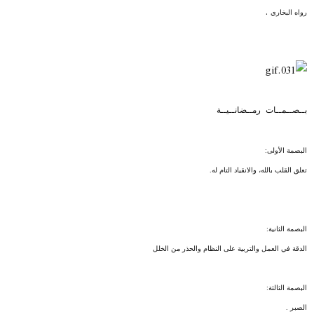
.
رواه البخاري
بــصــمــات رمــضانــيــة
البصمة الأولى:
تعلق القلب بالله، والانقياد التام له.
البصمة الثانية:
الدقة في العمل والتربية على النظام والحذر من الخلل
البصمة الثالثة:
الصبر .