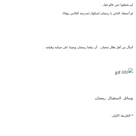
لم يخطئوا حين قالو فيك ..
لو أنصفك الناس يا رمضان لسمَّوك (مدرسة الثلاثين يومًا)!.
.
.
أسأل من أهل هلال شعبان... أن يبلغنا رمضان ويعيننا على صيامه وقيامه ..
وسائل لاستقبال رمضان
* الطريقة الأولى :