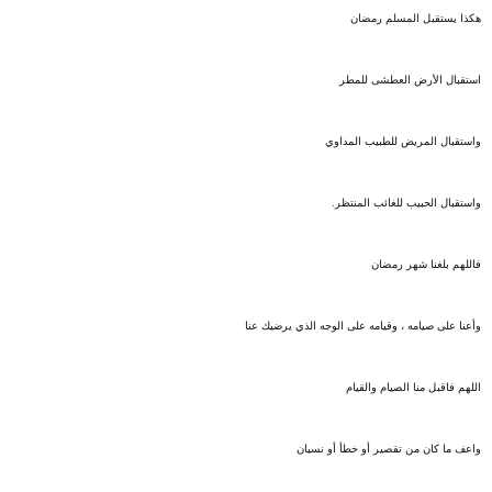
هكذا يستقبل المسلم رمضان
استقبال الأرض العطشى للمطر
واستقبال المريض للطبيب المداوي
واستقبال الحبيب للغائب المنتظر.
فاللهم بلغنا شهر رمضان
وأعنا على صيامه ، وقيامه على الوجه الذي يرضيك عنا
اللهم فاقبل منا الصيام والقيام
واعف ما كان من تقصير أو خطأ أو نسيان