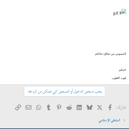
لاتنسوني من صالح دعائكم
اختكم
قوت القلوب
يجب تسجيل الدخول أو التسجيل كي تتمكن من الرد هنا.
فيسبوك
X
Bluesky
LinkedIn
Reddit
Pinterest
Tumblr
WhatsApp
الرابط
البريد الإلكتروني
شارك:
الملتقى الإسلامي