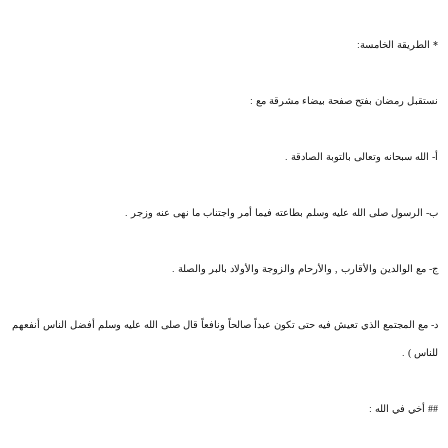
* الطريقة الخامسة:
نستقبل رمضان بفتح صفحة بيضاء مشرقة مع :
أ‌- الله سبحانه وتعالى بالتوبة الصادقة .
ب‌- الرسول صلى الله عليه وسلم بطاعته فيما أمر واجتناب ما نهى عنه وزجر .
ج- مع الوالدين والأقارب , والأرحام والزوجة والأولاد بالبر والصلة .
د- مع المجتمع الذي تعيش فيه حتى تكون عبداً صالحاً ونافعاً قال صلى الله عليه وسلم أفضل الناس أنفعهم
للناس ) .
## أخي في الله :