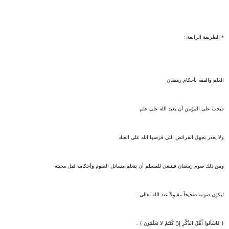
* الطريقة الرابعة :
العلم والفقه بأحكام رمضان
فيجب على المؤمن أن يعبد الله على علم
ولا يعذر بجهل الفرائض التي فرضها الله على العباد
ومن ذلك صوم رمضان فينبغي للمسلم أن يتعلم مسائل الصوم وأحكامه قبل مجيئه
ليكون صومه صحيحاً مقبولاً عند الله تعالى :
{ فَاسْأَلوا أَهْلَ الذِّكْرِ إِنْ كُنْتُمْ لا تَعْلَمُونَ } .