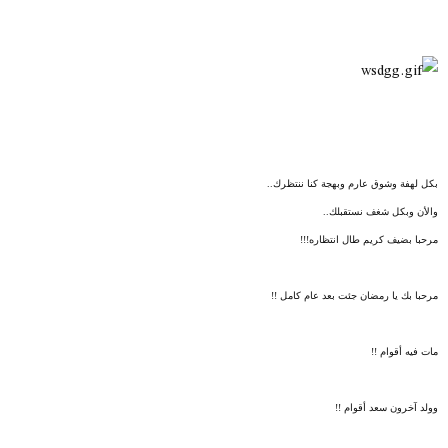
ض
د
و
ء
ع
بكل لهفة وشوق عارم وبهجة كنا ننتظرك..
والأن وبكل شغف نستقبلك..
مرحبا بضيف كريم طال انتظاره!!!
مرحبا بك يا رمضان جئت بعد عام كامل !!
مات فيه أقوام !!
وولد آخرون سعد أقوام !!