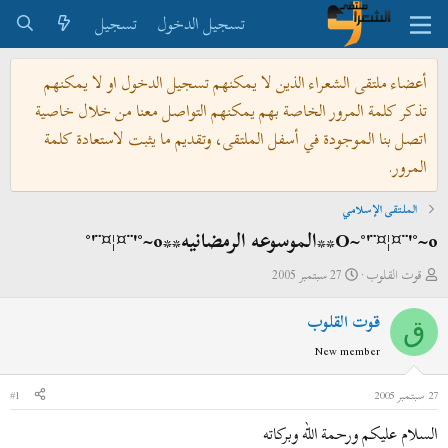
تسجيل الدخول
تسجيل
أعضاء ملتقى الشعراء الذين لا يمكنهم تسجيل الدخول او لا يمكنهم
تذكر كلمة المرور الخاصة بهم يمكنهم التواصل معنا من خلال خاصية
اتصل بنا الموجودة في أسفل الملتقى، وتقديم ما يثبت لاستعادة كلمة
المرور.
الملتقى الإسلامي
O~°'¨¤¦¤¨'°~o**الموسوعه الرمضانيه**o~°'¨¤¦¤¨'°
ب
ت
قوت القلوب
27 سبتمبر 2005
ا
ا
قوت القلوب
د
ر
ق
ئ
ي
New member
ا
خ
ل
ا
27 سبتمبر 2005
#1
م
ل
السلام عليكم ورحمة الله وبركاته
و
ب