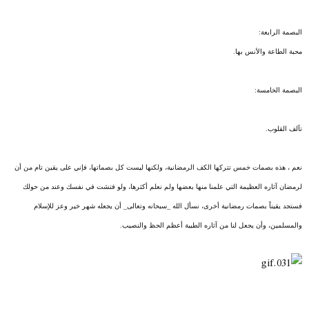
البصمة الرابعة:
محبة الطاعة والأنس بها.
البصمة الخامسة:
تآلف القلوب.
نعم ، هذه بصمات خمس تتركها الكف الرمضانية، ولكنها ليست كل بصماتها، فإني على يقين تام من أن
لرمضان آثاره العظيمة التي علمنا منها بعضها ولم نعلم أكثرها، ولو فتشت في نفسك وعند من حولك
فستجد يقيناً بصمات رمضانية أخرى، نسأل الله _سبحانه وتعالى_ أن يجعله شهر خير وعز للإسلام
والمسلمين، وأن يجعل لنا من آثاره الطيبة أعظم الحظ والنصيب.