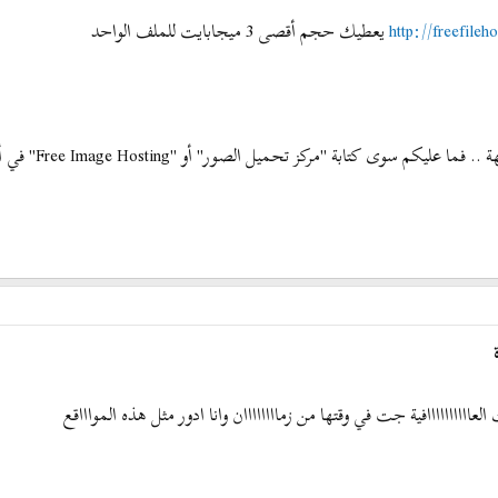
http://freefile
يعطيك حجم أقصى 3 ميجابايت للملف الواحد
 تحميل الصور" أو "Free Image Hosting" في أي محرك بحث وستجدون العشرات والعشرات من المواقع ..
اااااااااافية جت في وقتها من زماااااااان وانا ادور مثل هذه المواااقع