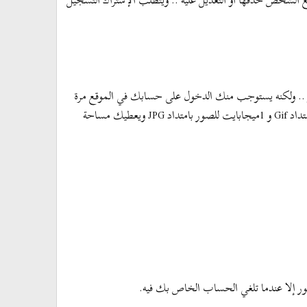
ر ولكنه يشترط أن لا يتعدى عدد الصور 50 صورة يستطيع الشخص حذفها أو التعديل عليه .. ويتطلب الإشتراك التسجيل
.. ولكنه يستوجب منك الدخول على حسابك في الموقع مرة
واحدة على الأقل في الشهر لكي لا يتم حذف حسابك تلقائيا من الموقع، يعطيك 250 كيلوبايت كحد أقصى للصور بامتداد Gif و 1ميجابايت للصور بامتداد JPG ويعطيك مساحة