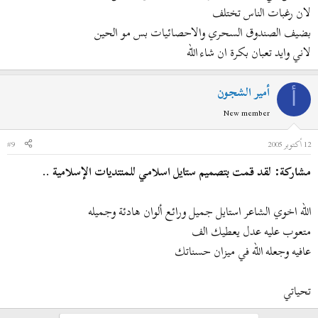
لان رغبات الناس تختلف
بضيف الصندوق السحري والاحصائيات بس مو الحين
لاني وايد تعبان بكرة ان شاء الله
أمير الشجون
أ
New member
12 أكتوبر 2005
#9
مشاركة: لقد قمت بتصميم ستايل اسلامي للمنتديات الإسلامية ..
الله اخوي الشاعر استايل جميل ورائع ألوان هادئة وجميله
متعوب عليه عدل يعطيك الف
عافيه وجعله الله في ميزان حسناتك
تحياتي