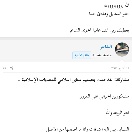
الله رووووووووعة
حلو الستايل وهادئ جدا
يعطيك ربي الف عافية اخوي الشاعر
الشاعر
Administrator
طاقم الإدارة
11 أكتوبر 2005
#8
مشاركة: لقد قمت بتصميم ستايل اسلامي للمنتديات الإسلامية ..
مشكورين اخواني على المرور
انتو الروعه والله
الستايل يبي اليه اضافات وانا ما اضفتها من الاصل