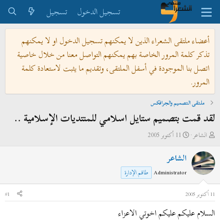
تسجيل الدخول
تسجيل
أعضاء ملتقى الشعراء الذين لا يمكنهم تسجيل الدخول او لا يمكنهم
تذكر كلمة المرور الخاصة بهم يمكنهم التواصل معنا من خلال خاصية
اتصل بنا الموجودة في أسفل الملتقى، وتقديم ما يثبت لاستعادة كلمة
المرور.
ملتقى التصميم والجرافكس
لقد قمت بتصميم ستايل اسلامي للمنتديات الإسلامية ..
ب
ت
الشاعر
11 أكتوبر 2005
ا
ا
الشاعر
د
ر
ئ
ي
Administrator
طاقم الإدارة
ا
خ
ل
ا
11 أكتوبر 2005
#1
م
ل
السلام عليكم عليكم اخوتي الاعزاء
و
ب