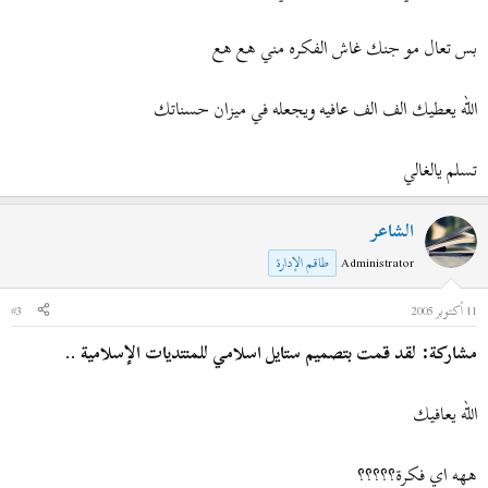
بس تعال مو جنك غاش الفكره مني هع هع
الله يعطيك الف الف عافيه ويجعله في ميزان حسناتك
تسلم يالغالي
الشاعر
Administrator
طاقم الإدارة
11 أكتوبر 2005
#3
مشاركة: لقد قمت بتصميم ستايل اسلامي للمنتديات الإسلامية ..
الله يعافيك
ههه اي فكرة؟؟؟؟؟