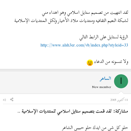
ض
د
و
ء
لقد انتهيت من تصميم ستايل اسلامي وهو اهداء مني
ع
لشبكة النعيم الثقافيه ومنتديات ملاذ الأخيار ولكل المنتديات الإسلامية
الرؤية لستايل على الرابط التالي
http://www.alsh3er.com/vb/index.php?styleid=33
ولا تنسونه من الدعاء
الساهر
ا
New member
11 أكتوبر 2005
#2
مشاركة: لقد قمت بتصميم ستايل اسلامي للمنتديات الإسلامية ..
حلو كل شي من ايدك حلو حبيبي الشاعر