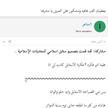
يعطيك الف عافيه ومشكور على المرور يا مشرفنا
الساهر
ا
New member
11 أكتوبر 2005
#4
مشاركة: لقد قمت بتصميم ستايل اسلامي للمنتديات الإسلامية ..
علينا اي فكره ؟ فكرة الاستايل كانت لي انا
خخخخخخخخخخخخخخخخخخخخخخخخخخخخ
بس تبي الصراحه الاستايل وايد حلو والوانه
هادئه من كثر ما اطلعه جاني نوم بسبة الدوائر