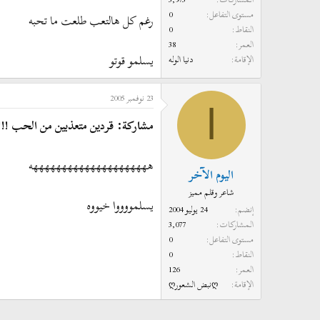
مستوى التفاعل
0
رغم كل هالتعب طلعت ما تحبه
النقاط
0
العمر
38
يسلمو قوتو
الإقامة
دنيا الوله
23 نوفمبر 2005
ا
مشاركة: قردين متعذبين من الحب !!!
هههههههههههههههههههههه
اليوم الآخر
شاعر وقلم مميز
يسلمووووا خيووه
إنضم
24 يوليو 2004
المشاركات
3,077
مستوى التفاعل
0
النقاط
0
العمر
126
الإقامة
ღنبض الشعورღ