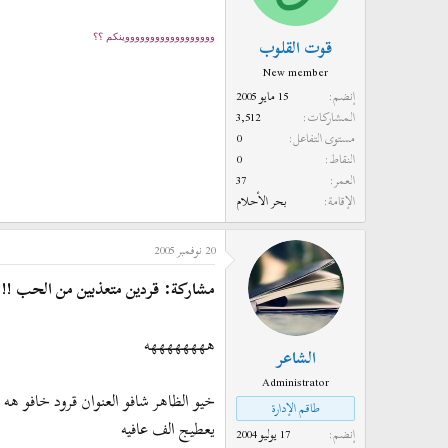
ووووووووووووووووووينكم ؟؟
قوت القلوب
New member
إنضم
15 مايو 2005
المشاركات
3,512
مستوى التفاعل
0
النقاط
0
العمر
37
الإقامة
بحر الأحلام
20 نوفمبر 2005
مشاركة: قردين متعذبين من الحب !!!
ههههههههه
الشاعر
Administrator
خيو الظاهر شافو العنوان قرود خافو هه
طاقم الإدارة
يعطيج الف عافيه
إنضم
17 يوليو 2004