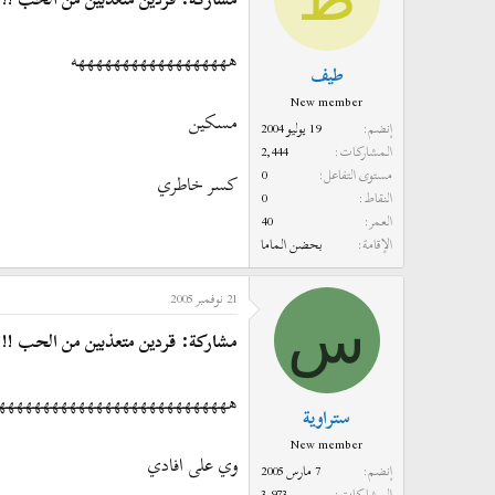
ههههههههههههههههههه
طيف
New member
مسكين
إنضم
19 يوليو 2004
المشاركات
2,444
مستوى التفاعل
0
كسر خاطري
النقاط
0
العمر
40
الإقامة
بحضن الماما
21 نوفمبر 2005
س
مشاركة: قردين متعذبين من الحب !!!
ههههههههههههههههههههههههههه
ستراوية
New member
وي على افادي
إنضم
7 مارس 2005
المشاركات
3,973