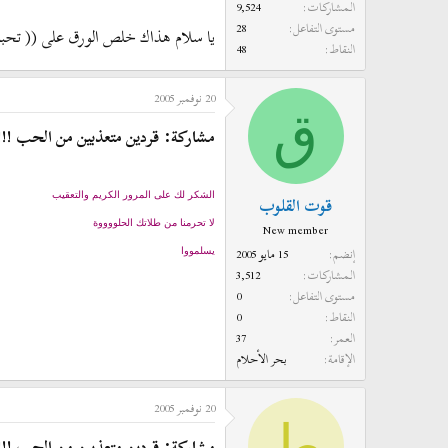
المشاركات
9,524
مستوى التفاعل
28
يا سلام هذاك خلص الورق على (( تحبني
النقاط
48
20 نوفمبر 2005
ق
مشاركة: قردين متعذبين من الحب !!!
الشكر لك على المرور الكريم والتعقيب
قوت القلوب
لا تحرمنا من طلاتك الحلووووة
New member
إنضم
15 مايو 2005
يسلمووا
المشاركات
3,512
مستوى التفاعل
0
النقاط
0
العمر
37
الإقامة
بحر الأحلام
20 نوفمبر 2005
ط
مشاركة: قردين متعذبين من الحب !!!