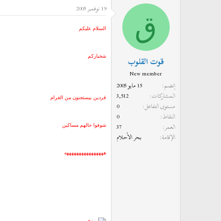
19 نوفمبر 2005
د
ر
ق
ئ
ي
ا
خ
السلام عليكم
ل
ا
م
ل
شخباركم
قوت القلوب
و
ب
New member
ض
د
إنضم
15 مايو 2005
و
ء
المشاركات
3,512
ع
قردين بيستجنون من الغرام
مستوى التفاعل
0
النقاط
0
العمر
37
شوفوا حالهم مساكين
الإقامة
بحر الأحلام
ههههههههههههههههه