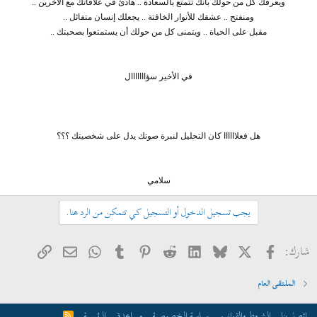
ويعرفك كل من حولك بأنك تتمتع بالسعادة .. هادئ في علاقاتك مع الآخرين ..
ومنفتح .. عشقك للأنوار الخافتة .. يجعلك إنسان متفائل ..
مقبل على الحياة .. ويتمنى كل من حولك أن يستمتعوا بصحبتك ..
في الأخير سؤااااااال
هل فعلاااااا كان التحليل لنبرة صوتك يدل على شخصيتك ؟؟؟
سلامي​
يجب تسجيل الدخول أو التسجيل كي تتمكن من الرد هنا.
فيسبوك
X
Bluesky
LinkedIn
Reddit
Pinterest
Tumblr
WhatsApp
الرابط
البريد الإلكتروني
شارك:
الملتقى العام
إتصل بنا
الشروط والقوانين
سياسة الخصوصية
مساعدة
الرئيسية
R