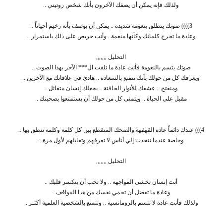
ولذلك فإنه يمكن أن يصفك الآخرون بأنك شخص روتيني ..
3)))) صوتك ينطلق بنعومة شديدة .. يمكن أن يوصف بأنه رخيم أحياناً ..
وعادة ما تخرج كلماتك وكأنها منعمة.. وأنت حريص على ذلك باستمرار ..
التحليل ,,,,,,,
صوتك يتسم بالنعومة فأنت عادة ما تلفت ال*** الآخر بهذا الصوت ..
ويعرفك كل من حولك بأنك تتمتع بالسعادة .. هادئ في علاقاتك مع الآخرين ..
ومنفتح .. عشقك للأنوار الخافتة .. يجعلك إنسان متفائل ..
مقبل على الحياة .. ويتمنى كل من حولك أن يستمتعوا بصحبتك ..
4))) عندك دائماً عادة القهقهة والضحك المتقطع بين كل كلمة وكلمة تنطق بها ..
وخاصة عندما تتحدث إلي أناس لا تعرفهم وتقابلهم لأول مرة ..
التحليل ,,,,,,,
أنت إنسان تخشى المواجهة .. ولا تحب أن ينكسر قلبك ..
وعادة ما تفضل أن تحمي نفسك من هذا المواقف ..
ولذلك فأنت عادة لا تتسم بالرومانسية .. وتتمتع بالشخصية العلمية أكثـر ..