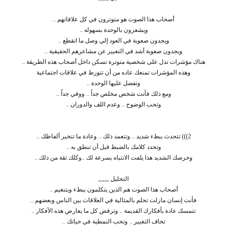
أصحاب هذا الصوت هو متوترون في كل علاقاتهم ..
ويشعرون بالوحدة بسهوله ..
ويجدون صعوبة في العود إلي وصل ما انقطع ..
ويجدون صعوبة أشد في التعبير عن مشاعرهم الحقيقية ..
هناك مؤشرات تدل على شخصية متوترة تسكن داخل أصحاب هذه الطريقة ..
وهذه المؤشرات تمنعك عاده من أن تتورط في علاقات اجتماعية
وتفضل عليها الوحدة ..
ومع ذلك فأنت شخص مخلص جداً .. ووفي جداً ..
وتحب الوضوح .. وعدم اللف والدوران ..
2))) تتحدث ببطء شديد .. وتتعمد ذلك .. وعادة ما تتخير ألفاظك ..
وتحدد كلامك بالضبط قبل أن تنطق به ..
وحرصك الشديد هذا يلفت الانتباه بسرعة لك ..وكلك ثقة من ذلك ..
التحليل ,,,,,,,
أصحاب هذا الصوت هم الذين يتكلمون ببطء وبتنغيم ..
فأنت إنسان مازلت تحلم بالمثالية في العلاقات بين الناس وبعضهم ..
تتمسك عادة بأفكارك القديمة .. وترفض كل ما يعارض هذه الأفكار ..
تخاف التغيير .. وتحب النمطية في حياتك ..