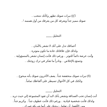
5))) نبرات صوتك تظهر وكأنك تنتحب ..
صوتك مميز جداً ويعرفه كل من يعرفك من أول همسه !..
التحليل ,,,,,,,,
أعماقك تدل على أنك لا تشعر بالأمان ..
ولذلك فإن علاقاتك عادة ما تكون متوترة ..
وأنت عرضة دائماً للتوتر .. ورغم ذلك فأنت إنسان تشعر بالمسؤولية ..
وتتمتع بالإخلاص .. ونادراً ما تفكر في ترك زوجتك ..
(6) نبرات صوتك منخفضة جداً.. يصف الآخرون صوتك بأنه مبحوح ..
ولكنك في كل الأحوال تسيطر على ألفاظك تماماً..
التحليل ,,,,,,,,,
أنت إنسان تحب الصداقة وتشعر بأنك لابد أن تقود المجموعة إلي حيث تريد ..
ولذلك فأنت شخصية قيادية .. ورغم ذلك فأنت عطوف جداً .. وكريم جداً..
ومن الأفضل أن تعامل زوجتك على أنها شريكة عمرك ..