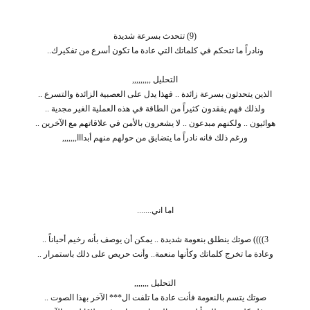
(9) تتحدث بسرعة شديدة
ونادراً ما تتحكم في كلماتك التي عادة ما تكون أسرع من تفكيرك..
التحليل ,,,,,,,,,
الذين يتحدثون بسرعة زائدة .. فهذا يدل على العصبية الزائدة والتسرع ..
ولذلك فهم يفقدون كثيراً من الطاقة في هذه العملية الغير مجدية ..
هوائيون .. ولكنهم مبدعون .. لا يشعرون بالأمن في علاقاتهم مع الآخرين ..
ورغم ذلك فانه نادراً ما يتضايق من حولهم منهم أبدااا,,,,,,,
اما اني.......
3)))) صوتك ينطلق بنعومة شديدة .. يمكن أن يوصف بأنه رخيم أحياناً ..
وعادة ما تخرج كلماتك وكأنها منعمة.. وأنت حريص على ذلك باستمرار ..
التحليل ,,,,,,,
صوتك يتسم بالنعومة فأنت عادة ما تلفت ال*** الآخر بهذا الصوت ..