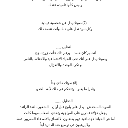
وليس كأنها تلميذه عندك ..
(7) صوتك يدل عن شخصية قيادية
وكل نبرة تدل على ذلك وأنت تتعمد ذلك ..
التحليل ,,,,,,
أنت بركان خامد .. ورغم ذلك فأنت زوج ناجح ..
وصوتك يدل على أنك تحب الحياة الاجتماعية والاختلاط بالناس ..
و تكره الوحدة والانعزال ..
(8) صوتك هادئ جداً
ونادرا ما يعلو .. وتتحكم في ذلك لأبعد الحدود ..
التحليل ,,,,,,,
الصوت المنخفض .. يدل على بلوغ قبل أوان .. الشعور بالثقة الزائدة ..
يجعل هؤلاء قادرين على المواجهة وتحدي الصعاب مهما كانت ..
أما عن الحياة الاجتماعية فهم يفضلون الالتصاق بالأصدقاء المقربين فقط ..
ولا يرغبون في توسيع هذه الدائرة أبداً..