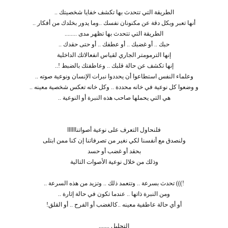
ض
د
الطريقة التي تتحدث بها تكشف خفايا شخصيتك ..
و
ء
أنها تعبر وبكل دقة عن مكنونان نفسك ..وما يدور بخلدك من أفكار ..
ع
الطريقة التي تتحدث بها تظهر مدى ........
حبك .. أو غضبك .. أو عطفك .. أو حتى حقدك ..
إنها الترمومتر الجاري لقياس انفعالاتك الداخلية
إنها تكشف عن حالة قلبك .. وعاطفتك بالضبط !..
وعلماء النفس استطاعوا أن يحددوا نبرات الإنسان ونوعية صوته ..
و وضعوا كل نوعية في خانه محددة .. وكل خانه تعكس شخصية معينه ..
هي التي يحملها صاحب هذه النبرة أو النوعية ..
فلنحاول التعرف على نوعية أصواتناااااا
ولنصدق مع أنفسنا لكي نغير من تصرفاتنا إن كنا ممن ابتلى
بحقد أو غضب أو حسد
وذلك من خلال نوعية الأصوات التالية
!))) تحدث بسرعة .. وتتعمد ذلك .. وتزيد من هذه السرعة ..
ومن النبرة ذاتها .. عندما تكون في حالة إثارة ..
أو أي حالة عاطفية معينه ..كالغضب أو الفرح .. أو القلق!
التحليل ,,,,,,,