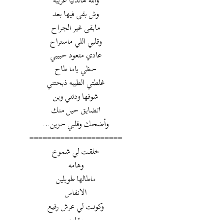
والله هالدنيا غريبه
وش بقى فيها بعد
مابقى غير الجراح
وقلبي اللي ماستراح
عادي متعود حبيبي
حظي ياما طاح
غلطتي الطيبه ذبحتني
شوفها ودتني وين
اتضايق حيل منك
وأضحك وقلبي حزين...
=====================
خلقت لي شموخ
وهامه
ماطالها طويلين
الانفاس
وكونت لي عرش رفيع