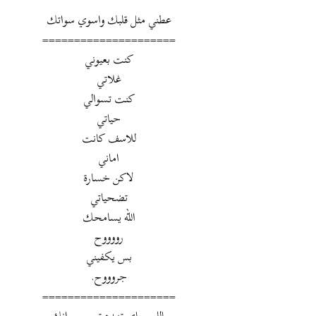
عطني مثل قلبك واسوي سواتك
=====================
كنت بعيوني
غلاتي
كنت تسوالي
حياتي
للاسف كانت
اماني
لاكن خسارة
تضحياتي
الله يسامحك
رووووح
بس يكفيني
جروووح.
=====================