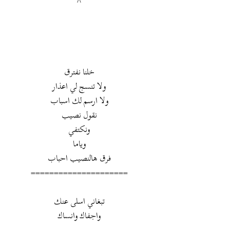
^
خلنا نفترق
ولا تنسج لي اعذار
ولا ارسم لك اسباب
نقول نصيب
ونكتفي
وياما
فرق هالنصيب احباب
=====================
تبغاني اسلى عنك
واجفاك وانساك