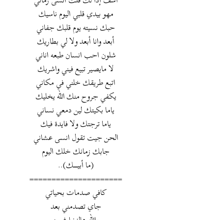
آسف إذا لك قلت انسى زماني
مهو بيدي قلبي اليوم ناسيك
حبك نسيته يوم قلبك جفاني
أبعد وانا أبعد ولا لي بطاريك
شلون احب انسان طبعه اناني
لا مايصير تبيع فيني واشريك
اتبع طريقك خلني في مكاني
يكفي جروح منك الله يخليك
ياما بكيتك لين دمعي نساني
ياما ترجتك ولا فايدة فيك
الحن جيت تقول انسى عشاني
جابك زمانك خلك اليوم
(ما أبيــــــــك)..
=====================
كافي صدمات بحياتي
جاي تصدمني بعد