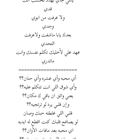
ياللي جاي تهدد تحسب انك
قدي
ولا عرفت من ابوي
وجدي
بعدك يابا ماشفت ولاعرفت
التحدي
عهد علي لأخليك تكلم نفسك وانت
ماتدري
=====================
أي محبه وأي عشره وأي حنان؟؟
وأي شوق اللي انت تتكلم عليه؟؟
يعني واثق ان باقي ك مكان؟؟
وإن قلبي يرد لو ترتجيه؟؟
قلبي اللي غلطته حبك وصان
لو يصافح قلبك كنت اقطع له ايديه
اي محبه بعد مافات الأوان؟؟