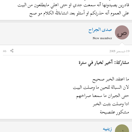
قادرين يصيدونها آنه سمعت جدي او حتى اهلي مايطلعون من البيت
على العموم آنه حذرتكم او أسئلو بعد انشاءالله الكلام مو صج
صدى الجراح
ص
New member
19 ديسمبر 2005
#6
مشاركة: آخير لخبار في سترة
ما اعتقد الخبر صحيح
لان السبالة للحين ما وصلت البيت
حتى الجيران ما سمعنا صراخهم
ادا وصلت بثبت الخبر
مشكور علنصيحة
زينبيه
ز