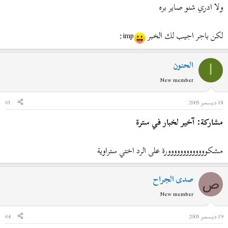
ولا ادري شنو صاير بره
لكن باجر اجيب لك الخبر
imp:
الحنون
ا
New member
18 ديسمبر 2005
#3
مشاركة: آخير لخبار في سترة
مشكووووووووووووورة على الرد اختي ستراوية
صدى الجراح
ص
New member
19 ديسمبر 2005
#4