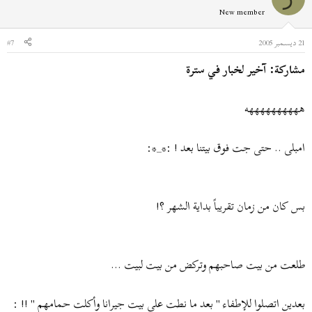
New member
21 ديسمبر 2005
#7
مشاركة: آخير لخبار في سترة
ههههههههههه
امبلى .. حتى جت فوق بيتنا بعد ! :*_*:
بس كان من زمان تقريباً بداية الشهر ؟!
طلعت من بيت صاحبهم وتركض من بيت لبيت ...
بعدين اتصلوا للإطفاء " بعد ما نطت على بيت جيرانا وأكلت حمامهم " !! :