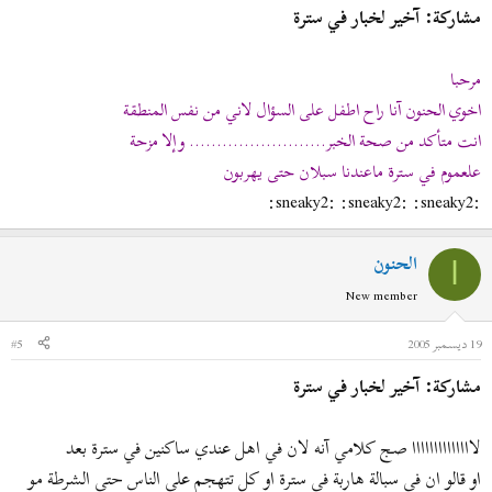
مشاركة: آخير لخبار في سترة
مرحبا
اخوي الحنون آنا راح اطفل على السؤال لاني من نفس المنطقة
انت متأكد من صحة الخبر......................... وإلا مزحة
علعموم في سترة ماعندنا سبلان حتى يهربون
:sneaky2: :sneaky2: :sneaky2:
الحنون
ا
New member
19 ديسمبر 2005
#5
مشاركة: آخير لخبار في سترة
لاااااااااااااا صج كلامي آنه لان في اهل عندي ساكنين في سترة بعد
او قالو ان في سبالة هاربة في سترة او كل تتهجم على الناس حتى الشرطة مو