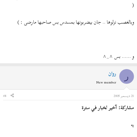
(
وبالغصب نزلوها .. جان بيضربونها بمسدس بس صاحبها مارضى : )
و ...... بس ^_^
روان
ر
New member
21 ديسمبر 2005
#8
مشاركة: آخير لخبار في سترة
يه