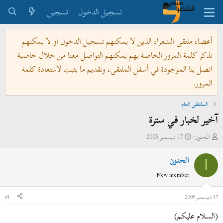
تسجيل الدخول
تسجيل
أعضاء ملتقى الشعراء الذين لا يمكنهم تسجيل الدخول او لا يمكنهم
تذكر كلمة المرور الخاصة بهم يمكنهم التواصل معنا من خلال خاصية
اتصل بنا الموجودة في أسفل الملتقى، وتقديم ما يثبت لاستعادة كلمة
المرور.
الملتقى العام
آخير لخبار في سترة
ب
ت
الحنون
17 ديسمبر 2005
ا
ا
الحنون
د
ر
ا
ئ
ي
New member
ا
خ
ل
ا
17 ديسمبر 2005
#1
م
ل
(السلام عليكم)
و
ب