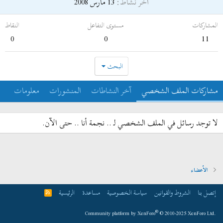
آخر نشاط
13 مارس 2008
المشاركات
مستوى التفاعل
النقاط
0
0
11
البحث
مشاركات الملف الشخصي
آخر النشاطات
المنشورات
معلومات
لا توجد رسائل في الملف الشخصي لـ .. نجمة أنا .. حتى الآن.
الأعضاء
إتصل بنا
الشروط والقوانين
سياسة الخصوصية
مساعدة
الرئيسية
R
S
S
®
Community platform by XenForo
© 2010-2025 XenForo Ltd.