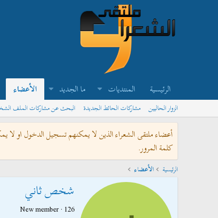
الرئيسية
المنتديات
ما الجديد
الأعضاء
الزوار الحاليين
مشاركات الحائط الجديدة
البحث عن مشاركات الملف الش
أعضاء ملتقى الشعراء الذين لا يمكنهم تسجيل الدخول او لا يم
كلمة المرور.
الرئيسية
الأعضاء
شخص ثاني
New member
·
126