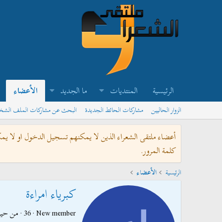
الرئيسية
المنتديات
ما الجديد
الأعضاء
الزوار الحاليين
مشاركات الحائط الجديدة
البحث عن مشاركات الملف الش
أعضاء ملتقى الشعراء الذين لا يمكنهم تسجيل الدخول او لا يم
كلمة المرور.
الرئيسية
الأعضاء
كبرياء امراءة
New member
·
36
·
من
حيث