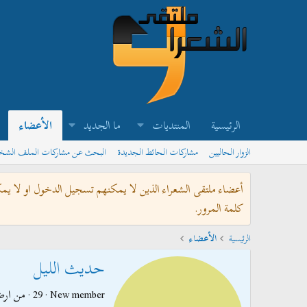
الرئيسية
المنتديات
ما الجديد
الأعضاء
الزوار الحاليين
مشاركات الحائط الجديدة
البحث عن مشاركات الملف الش
أعضاء ملتقى الشعراء الذين لا يمكنهم تسجيل الدخول او لا يم
كلمة المرور.
الرئيسية
الأعضاء
حديث الليل
New member
·
29
·
من
ارض