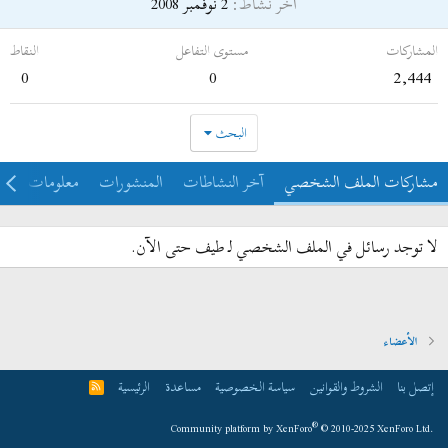
آخر نشاط
2 نوفمبر 2008
المشاركات
مستوى التفاعل
النقاط
0
0
2,444
البحث
مشاركات الملف الشخصي
آخر النشاطات
المنشورات
معلومات
لا توجد رسائل في الملف الشخصي لـ طيف حتى الآن.
الأعضاء
إتصل بنا
الشروط والقوانين
سياسة الخصوصية
مساعدة
الرئيسية
R
S
S
®
Community platform by XenForo
© 2010-2025 XenForo Ltd.