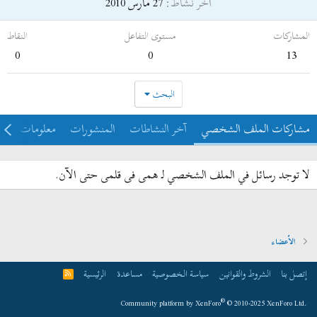
آخر نشاط
27 مارس 2010
المشاركات
مستوى التفاعل
النقاط
0
0
13
البحث
مشاركات الملف الشخصي
آخر النشاطات
المنشورات
معلومات
لا توجد رسائل في الملف الشخصي لـ همى فى قلمى حتى الآن.
الأعضاء
إتصل بنا
الشروط والقوانين
سياسة الخصوصية
مساعدة
الرئيسية
R
S
S
®
Community platform by XenForo
© 2010-2025 XenForo Ltd.