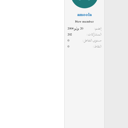
amoola
New member
إنضم
20 يوليو 2004
المشاركات
202
مستوى التفاعل
0
النقاط
0