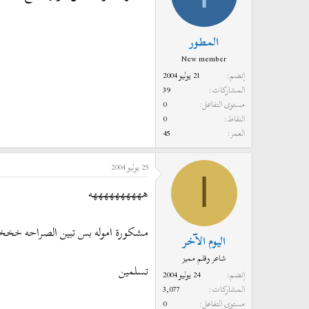
المطور
New member
إنضم
21 يوليو 2004
المشاركات
39
مستوى التفاعل
0
النقاط
0
العمر
45
25 يوليو 2004
ا
ههههههههههه
مشكورة اموله بس تبين الصراحه خخخ
اليوم الآخر
شاعر وقلم مميز
تسلمين
إنضم
24 يوليو 2004
المشاركات
3,077
مستوى التفاعل
0