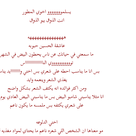
يسلموووووووو اخوي المطور
انت الذوق يبو الذوق
هههههههههههههههه
عاشقة الحسين حبوبه
ما سمعتي في حياتك عن ناس يحطون البيض في الشهر
توووووووووووي الناااااااااااااااس
بس انا ما يناسب احطه على شعري بس اختي واااااااايد يناس
يغذي الشعر وينعمه وايد
ومن اكثر فوائده انه يكثف الشعر بشكل واضح
انا مثلا يناسبني شامبو البيض بس ما يناسبني البيض العادي يوم
على شعري يكثفه بس ملمسه ما يكون ناعم
اختي الدلوعه
مو معناها ان الشخص اللي شعره ناعم ما يحتاي لمواد مغذيه 