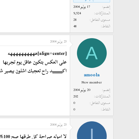
إنضم
17 يوليو 2004
المشاركات
9,524
مستوى التفاعل
28
النقاط
48
23 يوليو 2004
A
[align=center]ههههههههههه
على العكس بتكون عاقل يوم تجربها
اكييييييييد راح تعجبك اشلون بيصير شعرك[/
amoola
New member
إنضم
20 يوليو 2004
المشاركات
202
مستوى التفاعل
0
النقاط
0
23 يوليو 2004
ا
لا اموله صراحة كل طرقها صح 100%