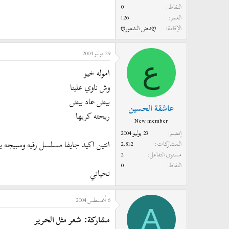
النقاط
0
العمر
126
الإقامة
ღنبض الشعورღ
29 يوليو 2004
ع
اموله خيو
وش ناوي علينا
بيض عاد بيض
عاشقة الحسين
ريحته كريها
New member
إنضم
23 يوليو 2004
انتين اكيد جايفا مسلسل رقيه وسبيجه يو
المشاركات
2,812
مستوى التفاعل
2
النقاط
0
تحياتي
6 أغسطس 2004
A
مشاركة: شعر مثل الحرير