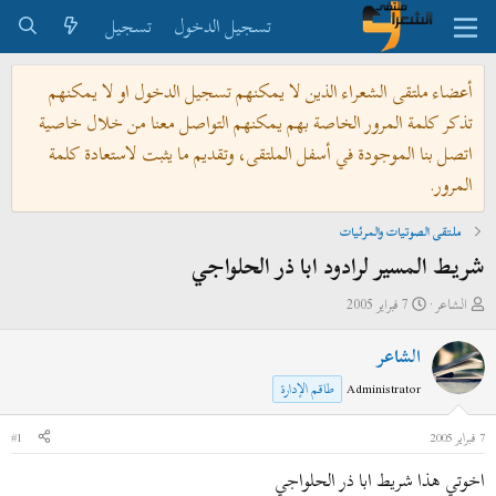
تسجيل الدخول
تسجيل
أعضاء ملتقى الشعراء الذين لا يمكنهم تسجيل الدخول او لا يمكنهم
تذكر كلمة المرور الخاصة بهم يمكنهم التواصل معنا من خلال خاصية
اتصل بنا الموجودة في أسفل الملتقى، وتقديم ما يثبت لاستعادة كلمة
المرور.
ملتقى الصوتيات والمرئيات
شريط المسير لرادود ابا ذر الحلواجي
ب
ت
الشاعر
7 فبراير 2005
ا
ا
الشاعر
د
ر
ئ
ي
Administrator
طاقم الإدارة
ا
خ
ل
ا
7 فبراير 2005
#1
م
ل
اخوتي هذا شريط ابا ذر الحلواجي
و
ب