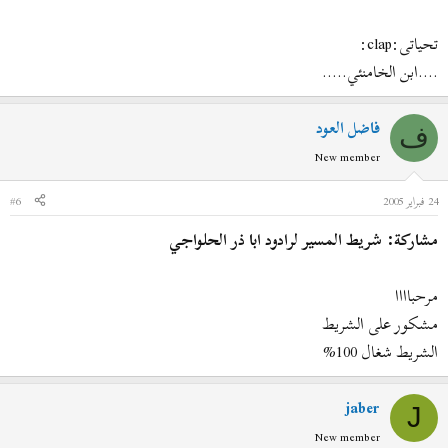
تحياتى:clap:
....ابن الخامنئي.....
فاضل العود
ف
New member
24 فبراير 2005
#6
مشاركة: شريط المسير لرادود ابا ذر الحلواجي
مرحباااا
مشكور على الشريط
الشريط شغال 100%
jaber
J
New member