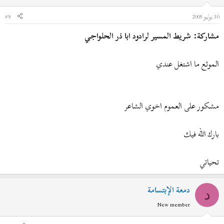
30 يوليو 2005
#9
مشاركة: شريط المسير لرادود ابا ذر الحلواجي
الموثع ما اشتغل عندي
مشكور على العموم اخوي الشاعر
بارك الله فيك
تحياتي
دمعة الإبتسامة
د
New member