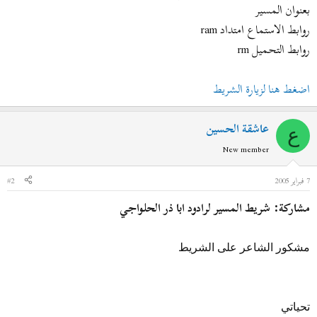
ض
د
بعنوان المسير
و
ء
روابط الاستماع امتداد ram
ع
روابط التحميل rm
اضغط هنا لزيارة الشريط
عاشقة الحسين
ع
New member
7 فبراير 2005
#2
مشاركة: شريط المسير لرادود ابا ذر الحلواجي
مشكور الشاعر على الشريط
تحياتي