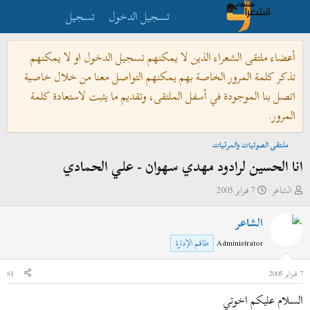
تسجيل الدخول
تسجيل
أعضاء ملتقى الشعراء الذين لا يمكنهم تسجيل الدخول او لا يمكنهم
تذكر كلمة المرور الخاصة بهم يمكنهم التواصل معنا من خلال خاصية
اتصل بنا الموجودة في أسفل الملتقى، وتقديم ما يثبت لاستعادة كلمة
المرور.
ملتقى الصوتيات والمرئيات
انا الحسين لرادود مهدي سهوان - علي الحمادي
ب
ت
الشاعر
7 فبراير 2005
ا
ا
الشاعر
د
ر
ئ
ي
Administrator
طاقم الإدارة
ا
خ
ل
ا
7 فبراير 2005
#1
م
ل
السلام عليكم اخوتي
و
ب