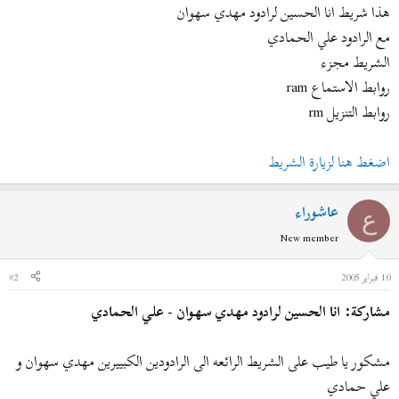
ض
د
هذا شريط انا الحسين لرادود مهدي سهوان
و
ء
مع الرادود علي الحمادي
ع
الشريط مجزء
روابط الاستماع ram
روابط التنزيل rm
اضغط هنا لزيارة الشريط
عاشوراء
ع
New member
10 فبراير 2005
#2
مشاركة: انا الحسين لرادود مهدي سهوان - علي الحمادي
مشكور يا طيب على الشريط الرائعه الى الرادودين الكبييرين مهدي سهوان و
علي حمادي