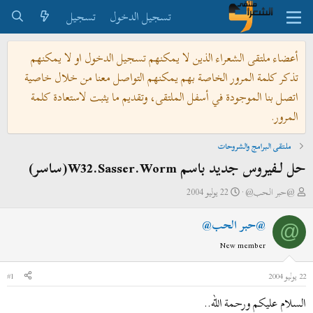
تسجيل الدخول
تسجيل
أعضاء ملتقى الشعراء الذين لا يمكنهم تسجيل الدخول او لا يمكنهم
تذكر كلمة المرور الخاصة بهم يمكنهم التواصل معنا من خلال خاصية
اتصل بنا الموجودة في أسفل الملتقى، وتقديم ما يثبت لاستعادة كلمة
المرور.
ملتقى البرامج والشروحات
حل لـفيروس جديد باسم W32.Sasser.Worm(ساسر)
ب
ت
@حبر الحب@
22 يوليو 2004
ا
ا
@حبر الحب@
د
ر
@
ئ
ي
New member
ا
خ
ل
ا
22 يوليو 2004
#1
م
ل
السلام عليكم ورحمة الله..
و
ب