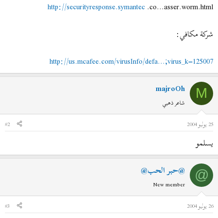
http://securityresponse.symantec
.co...asser.worm.html
شركة مكافي:
http://us.mcafee.com/virusInfo/defa...;virus_k=125007
majroOh
M
شاعر ذهبي
25 يوليو 2004
#2
يسلمو
@حبر الحب@
@
New member
26 يوليو 2004
#3