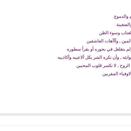
 والدموع
الضغينة
لعتاب وسوء الظن
مين , وآآآهات العاشقين
م يتغلغل في بحوره أو يقرأ سطوره
ئه , وأن نكره الشر بكل ألاعيبه وأكاذيبه
لروح , لا تكسر قلوب المحبين
اوفياء المقربين