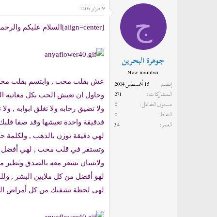
9 فبراير 2005
د
ر
ج
ئ
ي
[align=center]السلام عليكم والرحمه
ا
خ
ل
ا
م
ل
جوهرة البحرين
و
ب
New member
ض
د
عش بقلب محب , وابتسم بقلب مح
إنضم
15 أغسطس 2004
و
ء
المشاركات
271
وحاول ان تعيش الحب بكل معانيه الد
ع
مستوى التفاعل
0
ولا تضيق رحابه ولا تغلق ابوابه , ولا
النقاط
0
فدقيقة واحدة تعيشها وقد صفا قلب
العمر
34
لهي دقيقة توزن بالذهب , ولكلمة 
وتستقر في قلب محب , لهي أفضل من
ولانسان تشعر معه بالصدق وتطير م
لهو أفضل من كل ملايين البشر , ول
لهي لحظة تشفيك من كل أمراض الق