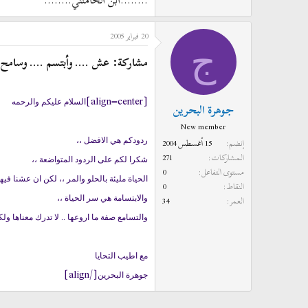
........ابن الخامنئي........
20 فبراير 2005
ج
مشاركة: عش .... وأبتسم .... وسامح
[align=center]
السلام عليكم والرحمه
جوهرة البحرين
New member
إنضم
15 أغسطس 2004
ردودكم هي الافضل ،،
المشاركات
271
شكرا لكم على الردود المتواضعة ،،
مستوى التفاعل
0
الحياة مليئة بالحلو والمر ،، لكن ان عشنا فيه
النقاط
0
العمر
34
والابتسامة هي سر الحياة ،،
والتسامع صفة ما اروعها .. لا تدرك معناها 
مع اطيب التحايا
[/align]
جوهرة البحرين