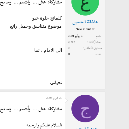
ع
مشاركة: عش .... وأبتسم .... وسامح
كلماتج حلوة خيو
عاشقة الحسين
موضوع متناسق وجميل رائع
New member
إنضم
23 يوليو 2004
المشاركات
2,812
مستوى التفاعل
2
الى الامام دائما
النقاط
0
تحياتي
20 فبراير 2005
ج
مشاركة: عش .... وأبتسم .... وسامح
السلام عليكم والرحمه
جوهرة البحرين