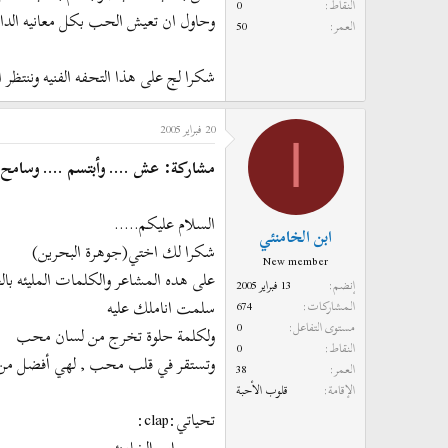
النقاط
0
وحاول ان تعيش الحب بكل معانيه الداف
العمر
50
شكرا لج على هذا التحفه الفنيه وننتظر ا
20 فبراير 2005
ا
مشاركة: عش .... وأبتسم .... وسامح
السلام عليكم.....
ابن الخامنئي
شكرا لك اختي(جوهرة البحرين)
New member
على هده المشاعر والكلمات المليئه ب
إنضم
13 فبراير 2005
سلمت اناملك عليه
المشاركات
674
مستوى التفاعل
0
ولكلمة حلوة تخرج من لسان محب
النقاط
0
وتستقر في قلب محب , لهي أفضل من ك
العمر
38
الإقامة
قلوب الأحبة
تحياتي:clap: