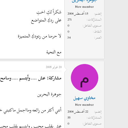
New member
شكراً لكِ اختِ
إنضم
15 أغسطس 2004
على ردكِ المتواضع
المشاركات
271
مستوى التفاعل
0
النقاط
0
لا حرمنا من ردودكِ المتميزة
العمر
34
مع التحية
20 فبراير 2005
م
مشاركة: عش .... وأبتسم .... وسامح
جوهرة البحرين
مخاوي سهيل
New member
أنتي أكثر من رائعه ومااجمل ماكتبتي
إنضم
22 أغسطس 2004
المشاركات
55
مستوى التفاعل
0
عش بقلب محب , وابتسم بقلب محب