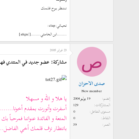
نــنــتــظــر بــوح قــلــمــك
تحيـــاتي:clap:
........ابن الخامنئي........[/align]
23 فبراير 2005
ص
مشاركة: عضو جديد في المنتدي فه
صدى الاحزان
New member
يا هلا و الله و مسهلا
إنضم
19 يوليو 2004
المشاركات
129
أسفرت وأنورت بمقدم أخونا........
مستوى التفاعل
0
المتعة و الفائدة عنواننا فمرحباً بك ب
النقاط
0
العمر
39
بانتظار نزف قلمـك أخي الفاضل..