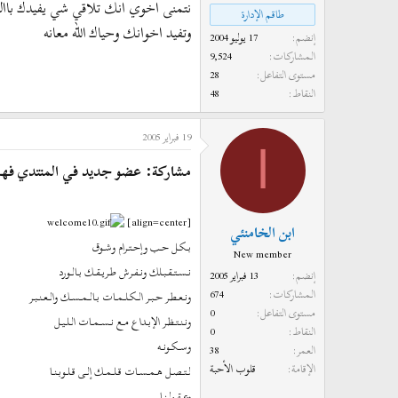
نتمنى اخوي انك تلاقي شي يفيدك باال
طاقم الإدارة
وتفيد اخوانك وحياك الله معانه
إنضم
17 يوليو 2004
المشاركات
9,524
مستوى التفاعل
28
النقاط
48
19 فبراير 2005
ا
مشاركة: عضو جديد في المنتدي فه
[align=center]
ابن الخامنئي
بــكــل حــب وإحــتــرام وشــوق
New member
نــســتــقــبــلك ونــفــرش طــريــقــك بــالــورد
إنضم
13 فبراير 2005
المشاركات
674
ونــعــطــر حــبــر الــكــلــمــات بــالــمــســك والــعــنــبــر
مستوى التفاعل
0
ونــنــتــظــر الإبــداع مــع نــســمــات الــلــيــل
النقاط
0
وســكــونــه
العمر
38
الإقامة
قلوب الأحبة
لــتــصــل هــمــســات قــلــمــك إلــى قــلــوبــنــا
وعــقــولــنــا