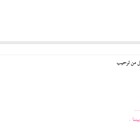
ل من ترحيب
..
يننا .