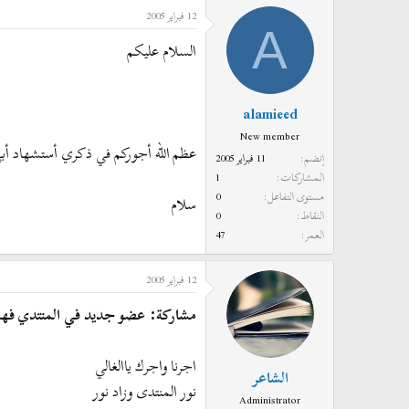
12 فبراير 2005
د
ر
A
ئ
ي
السلام عليكم
ا
خ
ل
ا
م
ل
alamieed
و
ب
New member
ض
د
عظم الله أجوركم في ذكري أستشهاد أبي
إنضم
11 فبراير 2005
و
ء
المشاركات
1
ع
مستوى التفاعل
0
سلام
النقاط
0
العمر
47
12 فبراير 2005
مشاركة: عضو جديد في المنتدي فه
اجرنا واجرك ياالغالي
الشاعر
نور المنتدى وزاد نور
Administrator