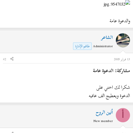
ض
د
و
ء
ع
والدعوة عامة
الشاعر
Administrator
طاقم الإدارة
13 فبراير 2005
#2
مشاركة: الدعوة عامة
شكرا لك اختي على
الدعوة ويعطيج الف عافيه
أنين الروح
أ
New member