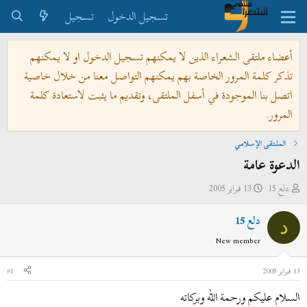
تسجيل الدخول
تسجيل
أعضاء ملتقى الشعراء الذين لا يمكنهم تسجيل الدخول او لا يمكنهم
تذكر كلمة المرور الخاصة بهم يمكنهم التواصل معنا من خلال خاصية
اتصل بنا الموجودة في أسفل الملتقى، وتقديم ما يثبت لاستعادة كلمة
المرور.
الملتقى الإسلامي
الدعوة عامة
ب
ت
دلع 15
13 فبراير 2005
ا
ا
دلع 15
د
ر
د
ئ
ي
New member
ا
خ
ل
ا
13 فبراير 2005
#1
م
ل
السلام عليكم ورحمة الله وبركاته
و
ب