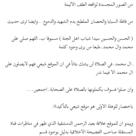
من الصور المجسدة لواقعه الطف الاليمة
من قافلة السبايا والحصان الملطخ بدم الشهيد والدموع .. وايضا ترى حديث
( الحسن والحسين سيدا شباب اهل الجنة ) مسبوقا ب ـ اللهم صلي على
محمد وال محمد ـ طبعا من يرى وجود كلمة
ـ ال محمد ـ في الصلاة لن يشك بتاتاً في ان الموقع شيعي فهم لايصلون على
ال محمد الا فيما ندر
وان صلوا فسوف يكملونها بالصلاة على الصحابة ـ اجمعين ـ ...
باختصار للوهلة الاولى هو موقع شيعي بالتأكيد!!.
ويبدو ان للموقع علاقة بعبد الرحمن الدمشقية الذي ظهر في مناظرات قناة
المستقلة صاحب الفضيحة الاخلاقية بدليل بوجود قسم