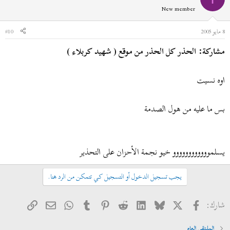
New member
8 مايو 2005
#10
مشاركة: الحذر كل الحذر من موقع ( شهيد كربلاء )
اوه نسيت
بس ما عليه من هول الصدمة
يسلموووووووووووو خيو نجمة الأحزان على التحذير
يجب تسجيل الدخول أو التسجيل كي تتمكن من الرد هنا.
فيسبوك
X
Bluesky
LinkedIn
Reddit
Pinterest
Tumblr
WhatsApp
الرابط
البريد الإلكتروني
شارك:
الملتقى العام