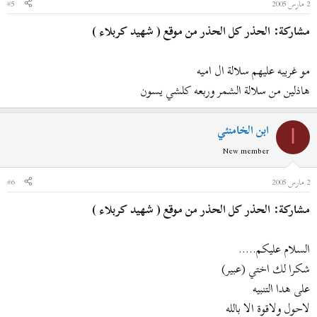
2 مارس 2005
#5
مشاركة: الحذر كل الحذر من موقع ( شهيد كربلاء )
مو غريبه عليهم سلالة ال اميه
هاذلين من سلالة الشمر وربعه كلشي يسون
ابن الخامنئي
ا
New member
2 مارس 2005
#6
مشاركة: الحذر كل الحذر من موقع ( شهيد كربلاء )
السلام عليكم.....
شكرا لك اختي (عبير)
على هدا التنبيه
لاحول ولاقوة الا بالله