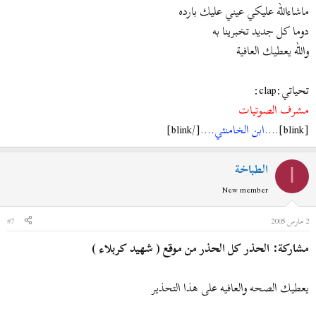
ماشاءالله عليكي عيني عليك بارده
دوما كل جديد تخبرينا به
والله يعطيك العافية
تحياتي:clap:
مشرف الصوتيات
[blink]
....ابن الخامنئي....
[/blink]
الطباخة
ا
New member
2 مارس 2005
#7
مشاركة: الحذر كل الحذر من موقع ( شهيد كربلاء )
يعطيك الصحه والعافيه على هذا التحذير