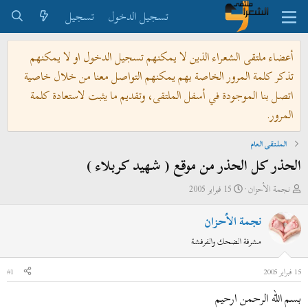
تسجيل الدخول
تسجيل
أعضاء ملتقى الشعراء الذين لا يمكنهم تسجيل الدخول او لا يمكنهم
تذكر كلمة المرور الخاصة بهم يمكنهم التواصل معنا من خلال خاصية
اتصل بنا الموجودة في أسفل الملتقى، وتقديم ما يثبت لاستعادة كلمة
المرور.
الملتقى العام
الحذر كل الحذر من موقع ( شهيد كربلاء )
ب
ت
نجمة الأحزان
15 فبراير 2005
ا
ا
نجمة الأحزان
د
ر
ئ
ي
مشرفة الضحك والفرفشة
ا
خ
ل
ا
15 فبراير 2005
#1
م
ل
بسم الله الرحمن ارحيم
و
ب