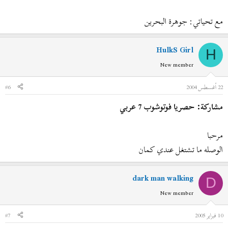
مع تحياتي: جوهرة البحرين
HulkS Girl
H
New member
22 أغسطس 2004
#6
مشاركة: حصريا فوتوشوب 7 عربي
مرحبا
الوصله ما تشتغل عندي كمان
dark man walking
D
New member
10 فبراير 2005
#7