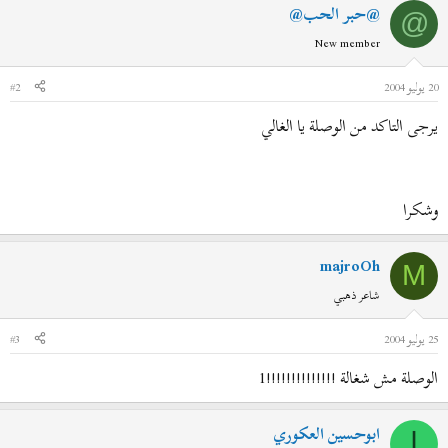
@حبر الحب@
@
New member
20 يوليو 2004
#2
يرجى التاكد من الوصلة يا الغالي
وشكرا
majroOh
M
شاعر ذهبي
25 يوليو 2004
#3
الوصلة مش شغالة !!!!!!!!!!!!!!1
ابوحسين العكوري
ا