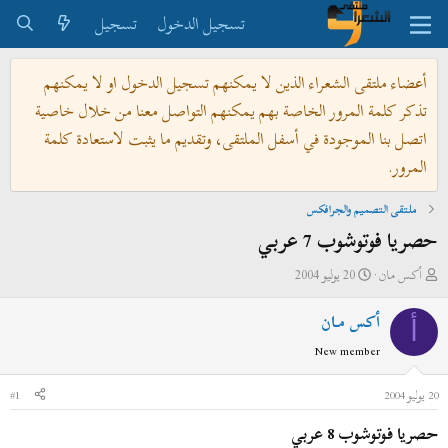
تسجيل الدخول
تسجيل
أعضاء ملتقى الشعراء الذين لا يمكنهم تسجيل الدخول او لا يمكنهم
تذكر كلمة المرور الخاصة بهم يمكنهم التواصل معنا من خلال خاصية
اتصل بنا الموجودة في أسفل الملتقى، وتقديم ما يثبت لاستعادة كلمة
المرور.
ملتقى التصميم والجرافكس
حصريا فوتوشوب 7 عربي
ب
ت
أكس مـان
20 يوليو 2004
ا
ا
أكس مـان
د
ر
أ
ئ
ي
New member
ا
خ
ل
ا
20 يوليو 2004
#1
م
ل
حصريا فوتوشوب 8 عربي
و
ب