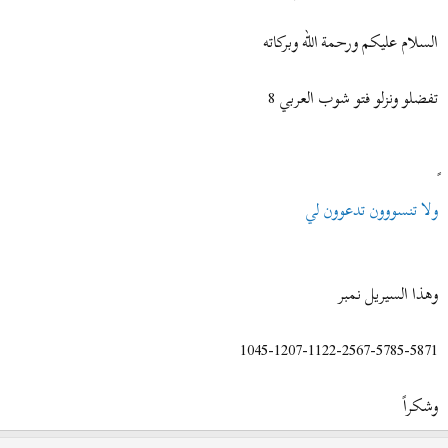
ض
د
و
ء
السلام عليكم ورحمة الله وبركاته
ع
تفضلو ونزلو فتو شوب العربي 8
ولا تنسووون تدعوون لي
وهذا السيريل نمبر
1045-1207-1122-2567-5785-5871
وشكراً