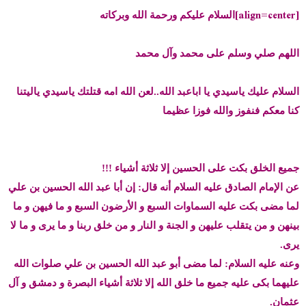
[align=center]
و
ب
السلام عليكم ورحمة الله وبركاته
ض
د
و
ء
اللهم صلي وسلم على محمد وآل محمد
ع
السلام عليك ياسيدي يا اباعبد الله..لعن الله امه قتلتك ياسيدي ياليتنا
كنا معكم فنفوز والله فوزا عظيما
جميع الخلق بكت على الحسين إلا ثلاثة أشياء !!!
عن الإمام الصادق عليه السلام أنه قال: إن أبا عبد الله الحسين بن علي
لما مضى بكت عليه السماوات السبع و الأرضون السبع و ما فيهن و ما
بينهن و من يتقلب عليهن و الجنة و النار و من خلق ربنا و ما يرى و ما لا
يرى.
وعنه عليه السلام: لما مضى أبو عبد الله الحسين بن علي صلوات الله
عليهما بكى عليه جميع ما خلق الله إلا ثلاثة أشياء البصرة و دمشق و آل
عثمان.