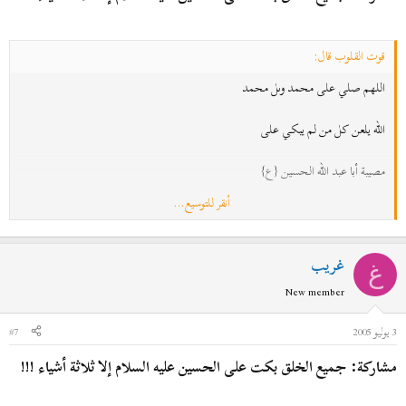
قوت القلوب قال:
اللهم صلي على محمد وىل محمد
الله يلعن كل من لم يبكي على
مصيبة أبا عبد الله الحسين {ع}
أنقر للتوسيع...
اللهم والِ من والهم
وانصر من نصرهم
غريب
غ
New member
واخذل من خذلهم
3 يوليو 2005
#7
والعن ظالمي ال بيت محمد
مشاركة: جميع الخلق بكت على الحسين عليه السلام إلا ثلاثة أشياء !!!
الف شكر خيووووو