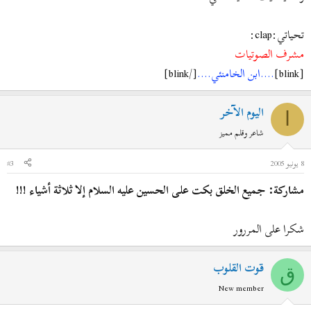
تحياتي:clap:
مشرف الصوتيات
[blink]
....ابن الخامنئي....
[/blink]
اليوم الآخر
ا
شاعر وقلم مميز
8 يونيو 2005
#3
مشاركة: جميع الخلق بكت على الحسين عليه السلام إلا ثلاثة أشياء !!!
شكرا على المررور
قوت القلوب
ق
New member