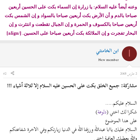
وعنه أيضاً عليه السلام: يا زرارة إن السماء بكت على الحسين أربعين
صباحا بالدم و أن الأرض بكت أربعين صباحا بالسواد و إن الشمس بكت
أربعين صباحا بالكسوف و الحمرة و إن الجبال تقطعت و انتثرت و إن
[/align]
البحار تفجرت و إن الملائكة بكت أربعين صباحا على الحسين.
ابن الخامنئي
ا
New member
2 مارس 2005
#2
مشاركة: جميع الخلق بكت على الحسين عليه السلام إلا ثلاثة أشياء !!!
السلام عليكم.....
شكرا لك اختي (
دلوعة
)
على هدا الموضوع
السلام عليك ياابا عبدالله ورزقنا الله في الدنيا زيارتكم وفي الاخرة شفاعتكم
والله يعطيك العافية اختي