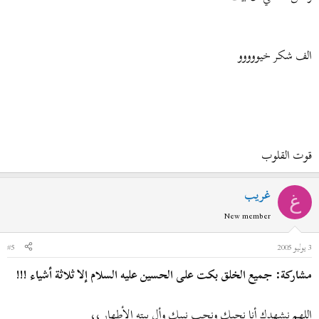
الف شكر خيووووو
قوت القلوب
غريب
غ
New member
3 يوليو 2005
#5
مشاركة: جميع الخلق بكت على الحسين عليه السلام إلا ثلاثة أشياء !!!
اللهم نشهدك أنا نحبك ونحب نبيك وأل بيته الأطهار ،،