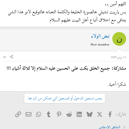
اللهم آمين ،،
بس ياريت تشيلي هالصورة الخليعة والكلمة التعبانه عالتوقيع لانو هذا الشي
يتنافى مع اخلاق أتباع أهل البيت عليهم السلام
قوت القلوب
نبض الولاء
ن
New member
12 يوليو 2005
#8
مشاركة: جميع الخلق بكت على الحسين عليه السلام إلا ثلاثة أشياء !!!
شكرا أخية.
يجب تسجيل الدخول أو التسجيل كي تتمكن من الرد هنا.
فيسبوك
X
Bluesky
LinkedIn
Reddit
Pinterest
Tumblr
WhatsApp
الرابط
البريد الإلكتروني
شارك:
الملتقى الإسلامي