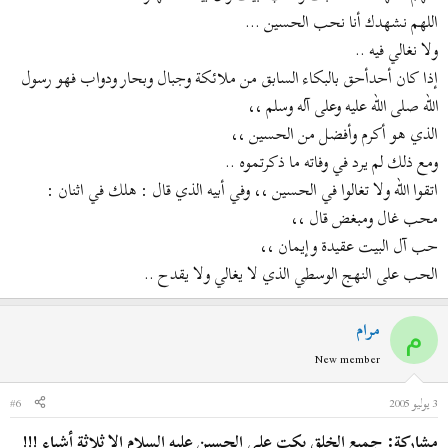
اللهم نشهدك أنا نحب الحسين ...
ولا نغالي فيه ..
إذا كان أحدأحق بالبكاء السابق من ملائكة وجبال وبحار ودواب فهو رسول
الله صلى الله عليه وعلى آله وسلم ،،
الذي هو أكرم وأفضل من الحسين ،،
ومع ذلك لم يرد في وفاته ما ذكرتموه ..
اتقوا الله ولا تغالوا في الحسين ،، وفي أبيه الذي قال : هلك في اثنان :
محب غال ومبغض قال ،،
حب آل البيت عقيدة وإيمان ،،
الحب على النهج الوسطي الذي لا يغالي ولا يقدح ..
مرام
م
New member
3 يوليو 2005
#6
مشاركة: جميع الخلق بكت على الحسين عليه السلام إلا ثلاثة أشياء !!!