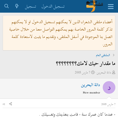
تسجيل الدخول
تسجيل
أعضاء ملتقى الشعراء الذين لا يمكنهم تسجيل الدخول او لا يمكنهم
تذكر كلمة المرور الخاصة بهم يمكنهم التواصل معنا من خلال خاصية
اتصل بنا الموجودة في أسفل الملتقى، وتقديم ما يثبت لاستعادة كلمة
المرور.
الملتقى العام
ما مقدار حبك لامك؟؟؟؟؟؟؟؟
ب
ت
دانة البحرين
7 مارس 2005
ا
ا
دانة البحرين
د
ر
د
ئ
ي
New member
ا
خ
ل
ا
7 مارس 2005
#1
م
ل
- عندما كان عمرك سنة - قامت بتغذيتك وتغسيلك .
و
ب