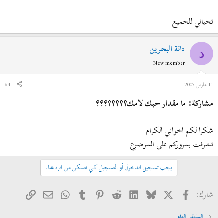
تحياتي للحميع
دانة البحرين
د
New member
11 مارس 2005
#4
مشاركة: ما مقدار حبك لامك؟؟؟؟؟؟؟؟
شكرا لكم اخواني الكرام
تشرفت بمروركم على الموضوع
يجب تسجيل الدخول أو التسجيل كي تتمكن من الرد هنا.
فيسبوك
X
Bluesky
LinkedIn
Reddit
Pinterest
Tumblr
WhatsApp
الرابط
البريد الإلكتروني
شارك:
الملتقى العام