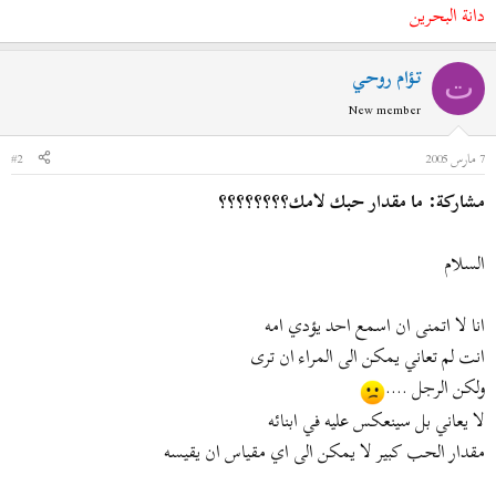
دانة البحرين
تؤام روحي
ت
New member
7 مارس 2005
#2
مشاركة: ما مقدار حبك لامك؟؟؟؟؟؟؟؟
السلام
انا لا اتمنى ان اسمع احد يؤدي امه
انت لم تعاني يمكن الى المراء ان ترى
ولكن الرجل ....
لا يعاني بل سينعكس عليه في ابنائه
مقدار الحب كبير لا يمكن الى اي مقياس ان يقيسه