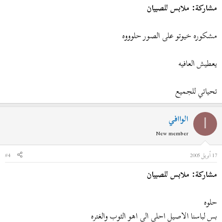
مشاركة: ملابس للصبيان
مشكوره خيوتو على الصور حلوووه
يعطيش العافيه
تحياتي للجميع
الواافي
ا
New member
17 أبريل 2005
#4
مشاركة: ملابس للصبيان
حلوه
بس لباسنا الاصيل احلى الي اهو الثوب والغتره