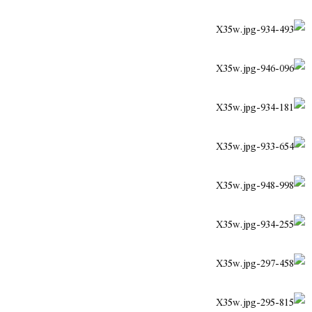
ض
د
و
ء
ع