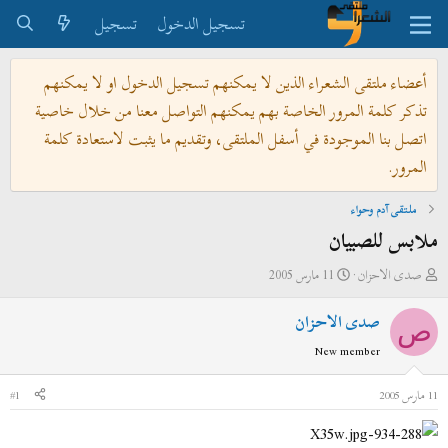
تسجيل الدخول
تسجيل
أعضاء ملتقى الشعراء الذين لا يمكنهم تسجيل الدخول او لا يمكنهم
تذكر كلمة المرور الخاصة بهم يمكنهم التواصل معنا من خلال خاصية
اتصل بنا الموجودة في أسفل الملتقى، وتقديم ما يثبت لاستعادة كلمة
المرور.
ملتقى آدم وحواء
ملابس للصبيان
ب
ت
صدى الاحزان
11 مارس 2005
ا
ا
صدى الاحزان
د
ر
ص
ئ
ي
New member
ا
خ
ل
ا
11 مارس 2005
#1
م
ل
و
ب