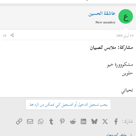
عاشقة الحسين
ع
New member
19 أبريل 2005
#5
مشاركة: ملابس للصبيان
مشكووورة خيو
حلوين
تحياتي
يجب تسجيل الدخول أو التسجيل كي تتمكن من الرد هنا.
فيسبوك
X
Bluesky
LinkedIn
Reddit
Pinterest
Tumblr
WhatsApp
الرابط
البريد الإلكتروني
شارك:
ملتقى آدم وحواء