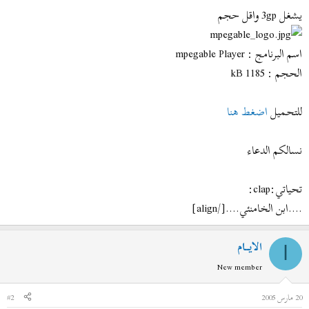
يشغل 3gp واقل حجم
اسم البرنامج : mpegable Player
الحجم : 1185 kB
للتحميل
اضغط هنا
نسالكم الدعاء
تحياتي:clap:
....ابن الخامنئي....[/align]
الايــام
ا
New member
20 مارس 2005
#2