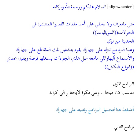
[align=center]
السلام عليكم ورحمة الله وبركاته
و
ب
ض
د
و
ء
مثل مانعرف ولا يخفى على أحد ملفات الفديوا المنتشرة في
ع
الجولات((الموباليات))
الحديثة من نوكيا
وهذا البرنامج تنزله على جهازك يقوم بتشغيل تلك المقاطع على جهازك
والأستماع أليهاواللي مامعه مثل هذي الجولات يستغلها فرصة ويقول عندي
((انواع البكش))
البرنامج الاول
مناسب 7.5 ميجا .. وعلى فكرة لايحتاج الى كراك
أضغط هنا لتحميل البرنامج وتثبيته على جهازك
برنامج الثاني