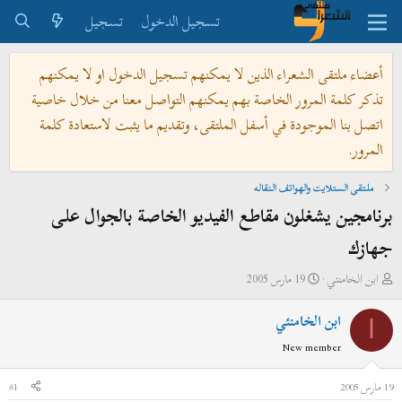
تسجيل الدخول
تسجيل
أعضاء ملتقى الشعراء الذين لا يمكنهم تسجيل الدخول او لا يمكنهم
تذكر كلمة المرور الخاصة بهم يمكنهم التواصل معنا من خلال خاصية
اتصل بنا الموجودة في أسفل الملتقى، وتقديم ما يثبت لاستعادة كلمة
المرور.
ملتقى الستلايت والهواتف النقاله
برنامجين يشغلون مقاطع الفيديو الخاصة بالجوال على
جهازك
ب
ت
ابن الخامنئي
19 مارس 2005
ا
ا
ابن الخامنئي
د
ر
ا
ئ
ي
New member
ا
خ
ل
ا
19 مارس 2005
#1
م
ل