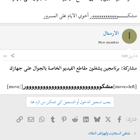
مشكـــــــــــــــــــــــــــــوووووووووووووور أخوي الايام على المـــــــــــرور
الارسنال
ا
New member
6 أبريل 2005
#4
مشاركة: برنامجين يشغلون مقاطع الفيديو الخاصة بالجوال على جهازك
[/move]
[move=left]
مشكووووووووووووووووووووووووووور
يجب تسجيل الدخول أو التسجيل كي تتمكن من الرد هنا.
فيسبوك
X
Bluesky
LinkedIn
Reddit
Pinterest
Tumblr
WhatsApp
الرابط
البريد الإلكتروني
شارك:
ملتقى الستلايت والهواتف النقاله