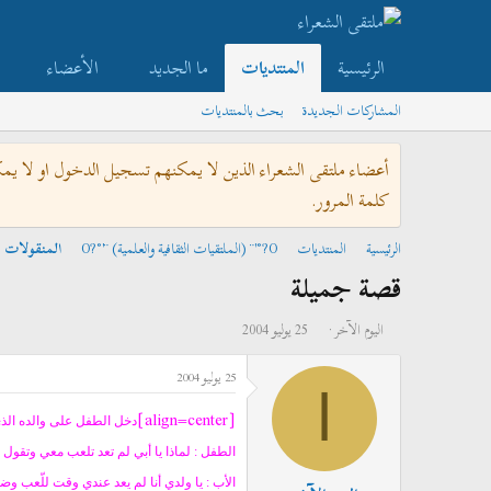
الرئيسية
المنتديات
ما الجديد
الأعضاء
المشاركات الجديدة
بحث بالمنتديات
أعضاء ملتقى الشعراء الذين لا يمكنهم تسجيل الدخول او لا يم
كلمة المرور.
الرئيسية
المنتديات
O?°'¨ (الملتقيات الثقافية والعلمية) ¨'°?O
المنقولات
قصة جميلة
ب
ت
اليوم الآخر
25 يوليو 2004
ا
ا
25 يوليو 2004
د
ر
ا
ئ
ي
[align=center]
دخل الطفل على والده الذي 
ا
خ
ل
ا
الطفل : لماذا يا أبي لم تعد تلعب معي وتقو
م
ل
الأب : يا ولدي أنا لم يعد عندي وقت للّعب و