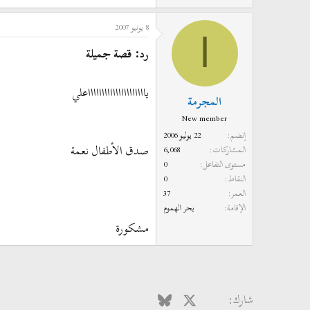
8 يونيو 2007
ا
رد: قصة جميلة
ياااااااااااااااااااااعلي
المجرمة
New member
إنضم
22 يوليو 2006
صدق الأطفال نعمة
المشاركات
6,068
مستوى التفاعل
0
النقاط
0
العمر
37
الإقامة
بحر الهموم
مشكورة
فيسبوك
X
Bluesky
LinkedIn
Reddit
Pinterest
Tumblr
hatsApp
الب
شارك: