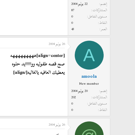
إنضم
22 يوليو 2004
المشاركات
87
مستوى التفاعل
0
النقاط
0
العمر
43
26 يوليو 2004
A
[align=center]هههههههههه
صج قصه طفوليه ووااااايد حلوه
يعطيك العافيه يالغاليه[/align]
amoola
New member
إنضم
20 يوليو 2004
المشاركات
202
مستوى التفاعل
0
النقاط
0
26 يوليو 2004