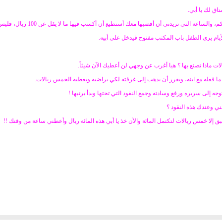
ق لك يا أبي.
دني أن أقضيها معك أستطيع أن أكسب فيها ما لا يقل عن 100 ريال، فليس لدي وقت لأضيعه معك هيا اذهب والعب مع أمك.
أيام يرى الطفل باب المكتب مفتوح فيدخل على أبيه.
ا فعله مع ابنه، ويقرر أن يذهب إلى غرفته لكي يراضيه ويعطيه الخمس ريالات.
جه إلى سريره ورفع وسادته وجمع النقود التي تحتها وبدأ يرتبها !
ني وعندك هذه النقود ؟
 إلا خمس ريالات لتكتمل المائة والآن خذ يا أبي هذه المائة ريال وأعطني ساعة من وقتك !!