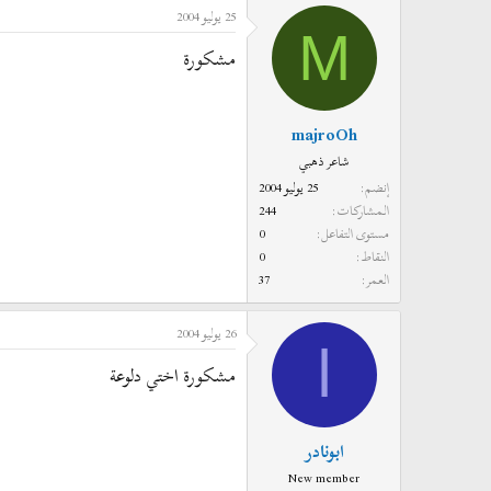
25 يوليو 2004
M
مشكورة
majroOh
شاعر ذهبي
إنضم
25 يوليو 2004
المشاركات
244
مستوى التفاعل
0
النقاط
0
العمر
37
26 يوليو 2004
ا
مشكورة اختي دلوعة
ابونادر
New member