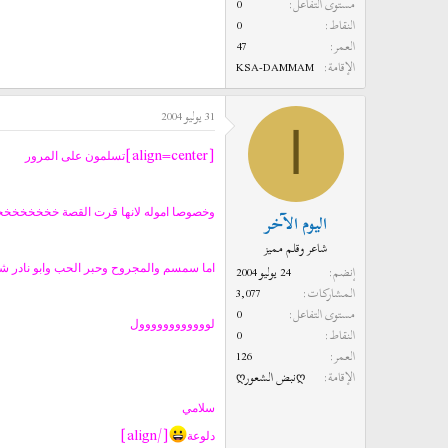
مستوى التفاعل
0
النقاط
0
العمر
47
الإقامة
KSA-DAMMAM
31 يوليو 2004
ا
[align=center]
تسلمون على المرور
وخصوصا اموله لانها قرت القصة خخخخخخ
اليوم الآخر
شاعر وقلم مميز
إنضم
24 يوليو 2004
اما سمسم والمجروح وحبر الحب وابو نادر ش
المشاركات
3,077
مستوى التفاعل
0
لوووووووووووول
النقاط
0
العمر
126
الإقامة
ღنبض الشعورღ
سلامي
[/align]
دلوعة