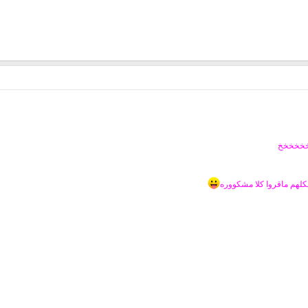
خخخخخخخ
كلهم ماقروا كلا مشكووره