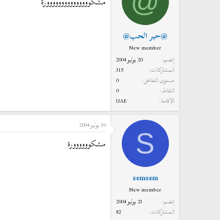
@
مشكووووووووووووووورة
@حبر الحب@
New member
إنضم
20 يوليو 2004
المشاركات
315
مستوى التفاعل
0
النقاط
0
الإقامة
UAE
30 يوليو 2004
S
مشكوووووورة
semsem
New member
إنضم
21 يوليو 2004
المشاركات
82