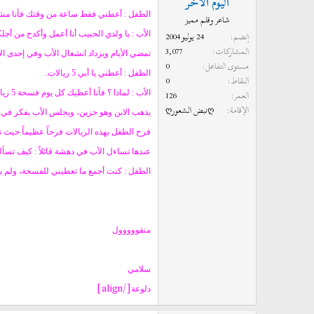
اليوم الآخر
و
ب
الطفل : أعطني فقط ساعة من وقتك فأنا مشتا
شاعر وقلم مميز
ض
د
إنضم
24 يوليو 2004
الأب : يا ولدي الحبيب أنا أعمل وأكدح من أجلكم، والساعة التي تري
و
ء
المشاركات
3,077
ع
تمضي الأيام ويزداد انشغال الأب وفي إحدى ال
مستوى التفاعل
0
الطفل : أعطني يا أبي 5 ريالات.
النقاط
0
العمر
126
الأب : لماذا ؟ فأنا أعطيك كل يوم فسحة 5 ريالات ماذا تصنع بها ؟ هيا أغرب عن وجهي لن أعطيك الآن شيئاً.
الإقامة
ღنبض الشعورღ
يذهب الابن وهو حزين، ويجلس الأب يفكر في م
فرح الطفل بهذه الريالات فرحاً عظيماً حيث تو
عندها تساءل الأب في دهشة قائلاً : كيف تسأل
الطفل : كنت أجمع ما تعطيني للفسحة، ولم يبق
منقووووول
سلامي
[/align]
دلوعة