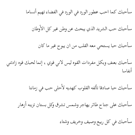
ض
د
و
ء
ســأحبك كما احب عطور الورد في الورد في الفضاء تهيم أنساما
ع
ســأحبك حب الشريد الذي يبحث عن وطن غير كل الأوطان
ســأحبك حبا يستحي معه القلب من ان يبوح غير ما كان
ســأحبك بعنف وبكل مفردات القوه ليس لاني قوي ، إنما لحبك قوه زادتني
أنفاسا
ســأحبك حبا صادقا تألفه القلوب كهديه لأحلى حب في زماننا
ســأحبك على جناح طائر يهاجر وشمس تشرق وكل بستان تزينه أزهار
ســأحبك في كل ربيع وصيف وخريف وشتاء