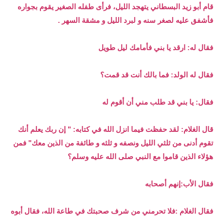
ض
د
قام أبو زيد البسطاني يتهجد الليل، فرأى طفله الصغير يقوم بجواره
و
ء
فأشفق عليه لصغر سنه و لبرد الليل و مشقة السهر .
ع
فقال له: ارقد يا بني فأمامك ليل طويل
فقال له الولد: فما بالك أنت قد قمت؟
فقال: يا بني قد طلب مني أن أقوم له
قال الغلام: لقد حفظت فيما انزل الله في كتابه: " إن ربك يعلم أنك
تقوم أدنى من ثلثي الليل ونصفه و ثلثه و طائفة من الذين معك" فمن
هؤلاء الذين قاموا مع النبي صلى الله عليه وسلم؟
فقال الأب:إنهم أصحابه
فقال الغلام :فلا تحرمني من شرف صحبتك في طاعة الله، فقال أبوه