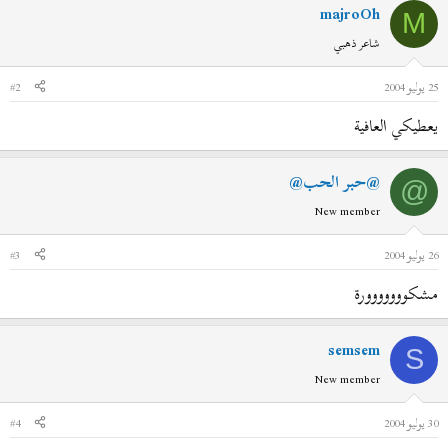
majroOh
M
شاعر ذهبي
25 يوليو 2004
#2
يعطيكي العافية
@حبر الحب@
@
New member
26 يوليو 2004
#3
مشكووووووورة
semsem
S
New member
30 يوليو 2004
#4