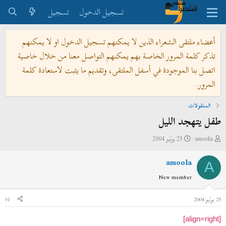
تسجيل الدخول
تسجيل
أعضاء ملتقى الشعراء الذين لا يمكنهم تسجيل الدخول او لا يمكنهم
تذكر كلمة المرور الخاصة بهم يمكنهم التواصل معنا من خلال خاصية
اتصل بنا الموجودة في أسفل الملتقى، وتقديم ما يثبت لاستعادة كلمة
المرور.
المنقولات
طفل يتهجد الليل
ب
ت
amoola
25 يوليو 2004
ا
ا
amoola
د
ر
A
ئ
ي
New member
ا
خ
ل
ا
25 يوليو 2004
#1
م
ل
و
ب
[align=right]