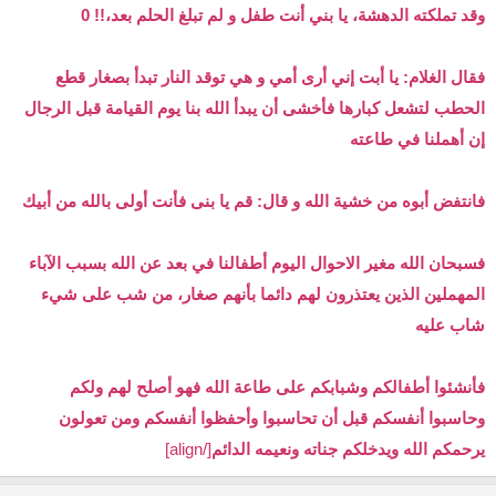
وقد تملكته الدهشة، يا بني أنت طفل و لم تبلغ الحلم بعد،!! 0
فقال الغلام: يا أبت إني أرى أمي و هي توقد النار تبدأ بصغار قطع
الحطب لتشعل كبارها فأخشى أن يبدأ الله بنا يوم القيامة قبل الرجال
إن أهملنا في طاعته
فانتفض أبوه من خشية الله و قال: قم يا بنى فأنت أولى بالله من أبيك
فسبحان الله مغير الاحوال اليوم أطفالنا في بعد عن الله بسبب الآباء
المهملين الذين يعتذرون لهم دائما بأنهم صغار، من شب على شيء
شاب عليه
فأنشئوا أطفالكم وشبابكم على طاعة الله فهو أصلح لهم ولكم
وحاسبوا أنفسكم قبل أن تحاسبوا وأحفظوا أنفسكم ومن تعولون
يرحمكم الله ويدخلكم جناته ونعيمه الدائم
[/align]