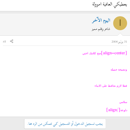
يعطيكي العافية اموولة
اليوم الآخر
ا
شاعر وقلم مميز
31 يوليو 2004
#5
[align=center]
صح كلامك اختي
ونصيحة جميله
فعلا لازم نحافظ على الابناء
سلامي
[/align]
دلوعة
يجب تسجيل الدخول أو التسجيل كي تتمكن من الرد هنا.