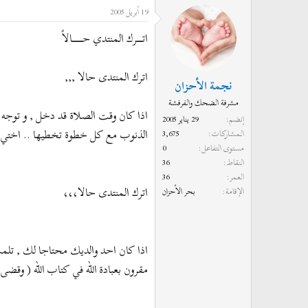
19 أبريل 2005
د
ر
ئ
ي
اتــــــــرك المنتدي حـــــــــــــــالاً
ا
خ
ل
ا
اترك المنتدى حالا ,,,
م
ل
نجمة الأحزان
و
ب
مشرفة الضحك والفرفشة
ض
د
اذا كان وقت الصلاة قد دخل , و توجه ا
إنضم
29 يناير 2005
و
ء
الذنوب مع كل خطوة تخطيها .. اختي المس
المشاركات
3,675
ع
مستوى التفاعل
0
النقاط
36
العمر
36
اترك المنتدى حالا،،،
الإقامة
بحر الأحزان
اذا كان احد والديك محتاجا لك , تلمس
مقرون بعبادة الله في كتاب الله ( وقضى ر