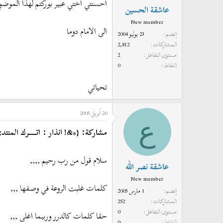
احسنتي اختي عبير بوركتم لهذا الموضو
عاشقة الحسين
New member
الى الامام دوما
إنضم
23 يوليو 2004
المشاركات
2,812
مستوى التفاعل
2
النقاط
0
تحياتي
20 أبريل 2005
ع
مشاركة: {*&! انذار : اتـــــرك المنتدى 
سلام قول من رب رحيم ,,,,
عاشقة نصر الله
New member
كلمات غلبت الروعة في وصفها ,,,
إنضم
1 مارس 2005
المشاركات
252
مستوى التفاعل
0
حقا كلمات كالدرر ورببما اغلى ,,,
النقاط
0