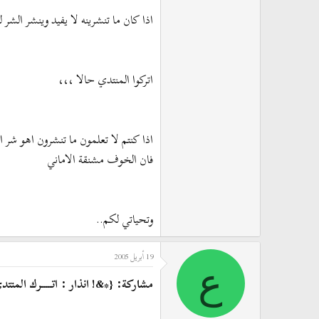
اذا كان ما تنشرينه لا يفيد وينشر الش
اتركوا المنتدي حالا ،،،
اذا كنتم لا تعلمون ما تنشرون اهو شر ام 
فان الخوف مشنقة الاماني
وتحياتي لكم..
19 أبريل 2005
ع
مشاركة: {*&! انذار : اتـــــرك المنتدى 