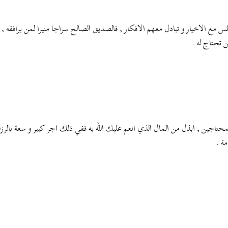
 الاخيار و تبادل معهم الافكار , فالصديق الصالح سراجا منيرا لمن يرافقه , فت
 تحتاج له .
اجين , ابذل من المال الذي انعم عليك الله به ففي ذلك اجر كبير و سعة بالرزق
ة .