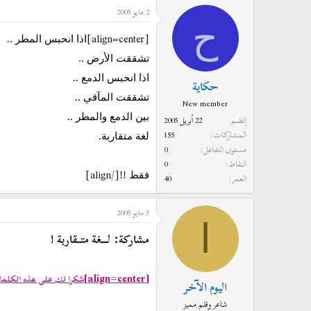
2 مايو 2005
د
ر
ح
ئ
ي
[align=center]
اذا انحبس المطر ..
ا
خ
ل
ا
تشققت الأرض ..
م
ل
اذا انحبس الدمع ..
حكاية
و
ب
تشققت المآقي ..
New member
ض
د
بين الدمع والمطر ..
إنضم
22 أبريل 2005
و
ء
المشاركات
155
لغة متقاربة.
ع
مستوى التفاعل
0
النقاط
0
[/align]
فقط !!
العمر
40
3 مايو 2005
ا
مشاركة: لـــغة متــقاربة !
[align=center]
شكرا لك على هذه الكلم
اليوم الآخر
شاعر وقلم مميز