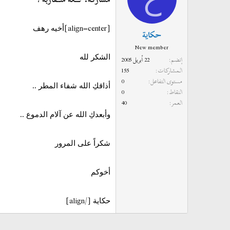
[align=center]
أخيه رهف
حكاية
New member
الشكر لله
إنضم
22 أبريل 2005
المشاركات
155
مستوى التفاعل
0
أذاقكِ الله شفاء المطر ..
النقاط
0
العمر
40
وأبعدكِ الله عن آلام الدموع ..
شكراً على المرور
أخوكم
[/align]
حكاية