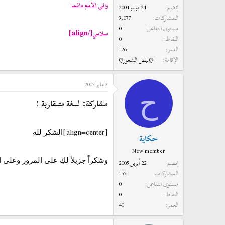
والى الامام دائما
إنضم
24 يوليو 2004
المشاركات
3,077
مستوى التفاعل
0
[/align]
سلامي
النقاط
0
العمر
126
الإقامة
ღنبض الشعورღ
3 مايو 2005
ح
مشاركة: لـــغة متــقاربة !
[align=center]
الشكر لله
حكاية
New member
وشكراً جزيلاً لكِ على المرور وعلى 
إنضم
22 أبريل 2005
المشاركات
155
مستوى التفاعل
0
النقاط
0
العمر
40