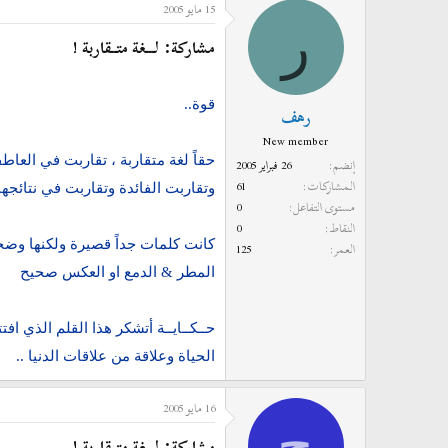
15 مايو 2005
ر
مشاركة: لـــغة متــقاربة !
قوة..
رهف
New member
حقاً لغة متقاربة ، تقاربت في العاط
إنضم
26 فبراير 2005
المشاركات
61
وتقاربت الفائدة وتقاربت في نتائجها ا
مستوى التفاعل
0
النقاط
0
كانت كلمات جداً قصيرة ولكنها وضح
العمر
125
المطر & الدمع او العكس صحيح
حــكــايــة أتشكر هذا القلم الذي اف
الحياة وعلاقة من علاقات الدنيا ..
16 مايو 2005
ح
مشاركة: لـــغة متــقاربة !