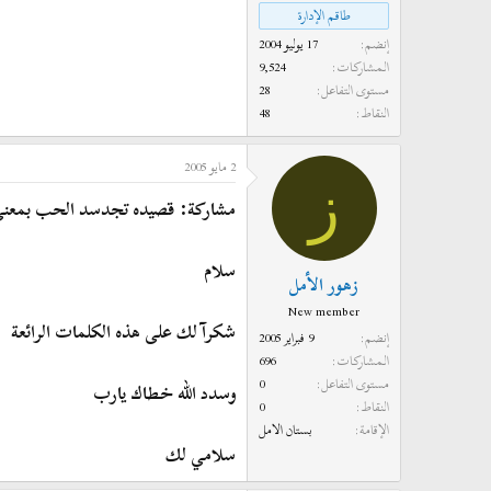
طاقم الإدارة
إنضم
17 يوليو 2004
المشاركات
9,524
مستوى التفاعل
28
النقاط
48
2 مايو 2005
ز
مشاركة: قصيده تجدسد الحب بمعنى 
سلام
زهور الأمل
New member
شكرآ لك على هذه الكلمات الرائعة
إنضم
9 فبراير 2005
المشاركات
696
مستوى التفاعل
0
وسدد الله خطاك يارب
النقاط
0
الإقامة
بستان الامل
سلامي لك