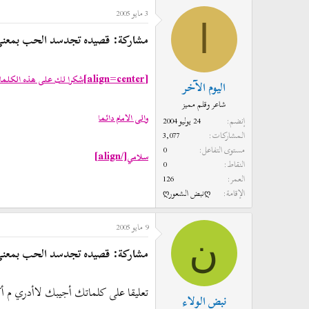
3 مايو 2005
ا
مشاركة: قصيده تجدسد الحب بمعنى 
[align=center]
شكرا لك على هذه الكلم
اليوم الآخر
شاعر وقلم مميز
والى الامام دائما
إنضم
24 يوليو 2004
المشاركات
3,077
مستوى التفاعل
0
[/align]
سلامي
النقاط
0
العمر
126
الإقامة
ღنبض الشعورღ
9 مايو 2005
ن
مشاركة: قصيده تجدسد الحب بمعنى 
تعليقا على كلماتك أجيبك لاأدري م أ
نبض الولاء