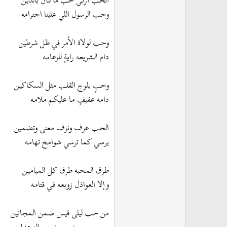
الحب أزكى حب ماكـان بالديـن
وحب الرسول اللي علينا احترامه
وحب لولاة الأمر في ظل شرطين
دام الشريعـه رايـةٍ للزعـامـه
وحبٍ يلوج القلب مثل السكاكيـن
دامه عفيفٍ مـا عليكـم ملامـه
الحب عزف ونزف معنى وتضمين
يرسي كما ترسي شوامخ تهامـه
طرق المحبه طرق كل المياميـن
وإلا العواذل زوبعـه فـي قتامـه
من حب ليلى قيس ضمن المجانين