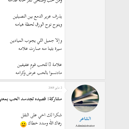
ومن حب وضحى نمر حاله عدامه
يذرف عزير الدمع بين النصيلين
وينوح نوح الورق لحظة هيامـه
وإلا جميل اللي يجـوب المياديـن
سيرة بثينا منه صـارت علامـه
علامـة ٍ للحـب قـومٍ عفيفيـن
مادنسوا بالحب عـرض وكرامـه
2 مايو 2005
مشاركة: قصيده تجدسد الحب بمعنى 
شكرا لك اخي على النقل
الشاعر
رعاك الله وسدد خطاك
Administrator