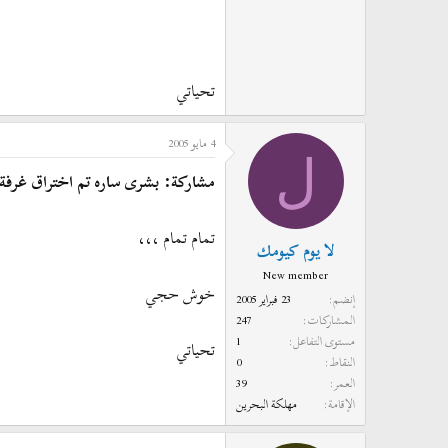
تحياتي
4 مايو 2005
ل
مشاركة: بشرى ساره تم اختراق غرفة ا
تمام تمام ،،،
لا يوم كيومك
New member
خوش حجي
إنضم
23 فبراير 2005
المشاركات
247
مستوى التفاعل
1
تحياتي
النقاط
0
العمر
39
الإقامة
مهلكة البحرين