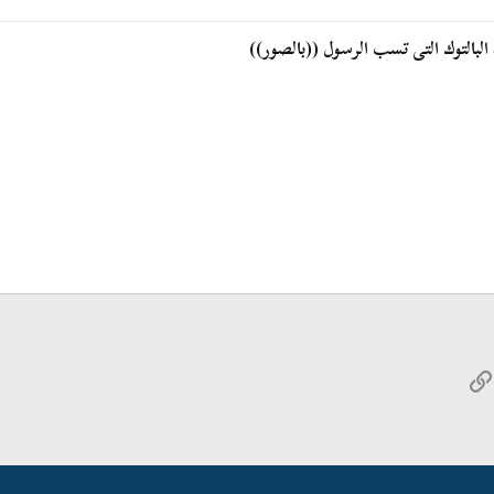
لبالتوك التى تسب الرسول ((بالصور))
W
الرابط
ريد الإلكتروني