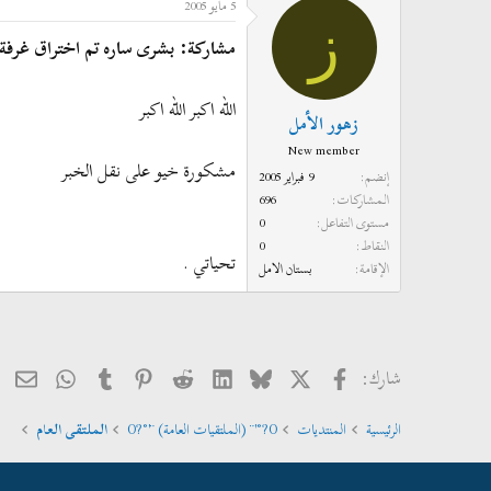
5 مايو 2005
ز
مشاركة: بشرى ساره تم اختراق غرفة ا
الله اكبر الله اكبر
زهور الأمل
New member
مشكورة خيو على نقل الخبر
إنضم
9 فبراير 2005
المشاركات
696
مستوى التفاعل
0
النقاط
0
تحياتي .
الإقامة
بستان الامل
فيسبوك
X
Bluesky
LinkedIn
Reddit
Pinterest
Tumblr
hatsApp
الب
شارك:
الرئيسية
المنتديات
O?°'¨ (الملتقيات العامة) ¨'°?O
الملتقى العام