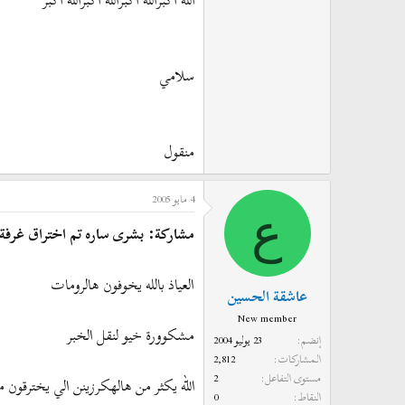
الله اكبرالله اكبرالله اكبرالله اكبر
سلامي
منقول
4 مايو 2005
ع
مشاركة: بشرى ساره تم اختراق غرفة ا
العياذ بالله يخوفون هالرومات
عاشقة الحسين
New member
مشكوورة خيو لنقل الخبر
إنضم
23 يوليو 2004
المشاركات
2,812
مستوى التفاعل
2
الله يكثر من هالهكرزينن الي يخترقون 
النقاط
0