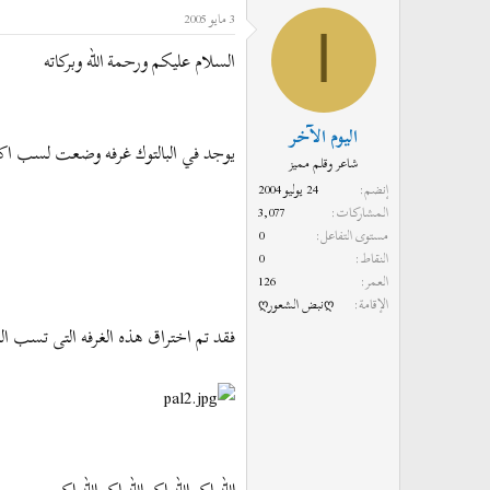
3 مايو 2005
د
ر
ا
ئ
ي
السلام عليكم ورحمة الله وبركاته
ا
خ
ل
ا
م
ل
اليوم الآخر
و
ب
يوجد في البالتوك غرفه وضعت لسب اكرم
شاعر وقلم مميز
ض
د
إنضم
24 يوليو 2004
و
ء
المشاركات
3,077
ع
مستوى التفاعل
0
النقاط
0
العمر
126
الإقامة
ღنبض الشعورღ
فقد تم اختراق هذه الغرفه التى تسب الرس