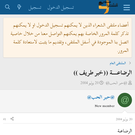
تسجيل الدخول
تسجيل
أعضاء ملتقى الشعراء الذين لا يمكنهم تسجيل الدخول او لا يمكنهم
تذكر كلمة المرور الخاصة بهم يمكنهم التواصل معنا من خلال خاصية
اتصل بنا الموجودة في أسفل الملتقى، وتقديم ما يثبت لاستعادة كلمة
المرور.
الملتقى العام
الرضاعــــة ((خبر طريف ))
ب
ت
@حبر الحب@
20 يوليو 2004
ا
ا
@حبر الحب@
د
ر
@
ئ
ي
New member
ا
خ
ل
ا
20 يوليو 2004
#1
م
ل
الرضاعــــة
و
ب