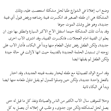
ض
د
و
ء
وضع اب إعلانا في الشوارع طلبا لحل مشكلة استعصت عليه، وتلك
ع
المشكلة هي ان طفله الصغير قد انكسرت قنينة رضاعته ورفض قبول أي قنينة
جديدة، وهو على وشك الموت جوعا
وقد بدأت تلك المشكلة حينما استقل الاخ الاكبر السيارة وانطلق بها دون ان
يعلم ان القنينة امام العجلات، فانكسرت القنينة، وقد اشترى الاب اخرى
جديدة، ولكن الطفل رفض تناول الطعام منها وبدأ في البكاء، فأشار الاب على
زوجته ان تستبدل الحلمة الجديدة بالقديمة حيث انها لازالت في حالة جيدة
ولكن الطفل لم يقبلها ايضا
وقد اسرع الوالد للصيدلية مع طفله ليختار بنفسه قنينته الجديدة، وقد اختار
بالفعل واحدة جديدة، ولكن حين وصلوا للمنزل لم يقبل تناول طعامه منها ايضا
وبدأ في البكاء ثانية
وحلا للموقف سال الاب الكثير من الناس والصيادلة ونفذ كل ما قيل له حتى
يصل لحل لمشكلته ولكن دون جدوى، و طلب في إعلانه أن يتصل به كل