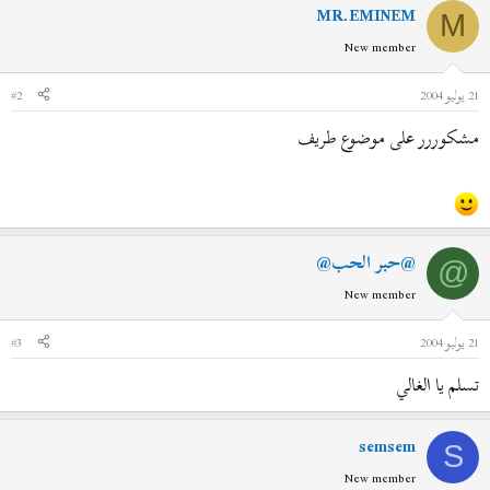
MR.EMINEM
M
New member
21 يوليو 2004
#2
مشكوررر على موضوع طريف
@حبر الحب@
@
New member
21 يوليو 2004
#3
تسلم يا الغالي
semsem
S
New member