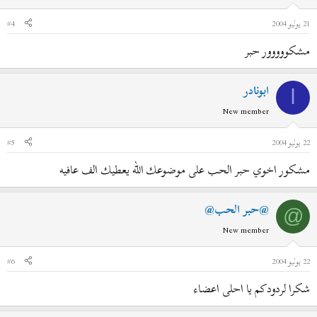
21 يوليو 2004
#4
مشكووووور حبر
ابونادر
ا
New member
22 يوليو 2004
#5
مشكور اخوي حبر الحب على موضوعك الله يعطيك الف عافيه
@حبر الحب@
@
New member
22 يوليو 2004
#6
شكرا لردودكم يا احلى اعضاء