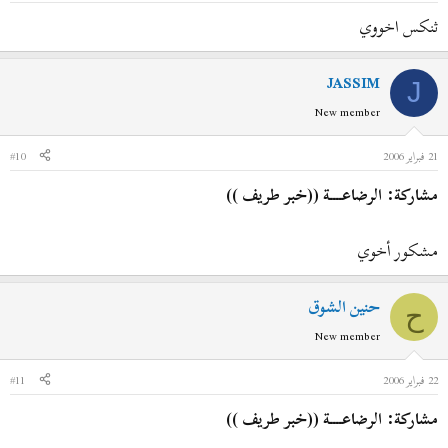
ثنكس اخووي
JASSIM
J
New member
21 فبراير 2006
#10
مشاركة: الرضاعــــة ((خبر طريف ))
مشكور أخوي
حنين الشوق
ح
New member
22 فبراير 2006
#11
مشاركة: الرضاعــــة ((خبر طريف ))