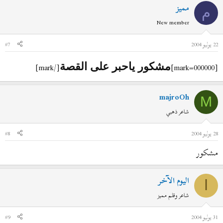
مميز
م
New member
22 يوليو 2004
#7
[/mark]
[mark=000000]
مشكور ياحبر على القصة
majroOh
M
شاعر ذهبي
28 يوليو 2004
#8
مشكور
اليوم الآخر
ا
شاعر وقلم مميز
31 يوليو 2004
#9