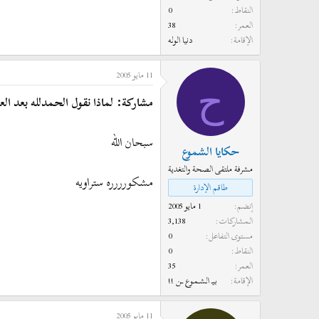
النقاط
0
العمر
38
الإقامة
دنيا الوله
11 مايو 2005
ح
مشاركة: لماذا نقول الحمدلله بعد ال
سبحان الله
حكايا الشموع
مشرفة ملتقى الصحة والتغدية
مشكورررره ستراويه
طاقم الإدارة
إنضم
1 مايو 2005
المشاركات
3,138
مستوى التفاعل
0
النقاط
0
العمر
35
الإقامة
بـيـ الشـمـوع ــن !!
11 مايو 2005