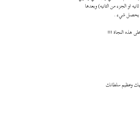
نيه او الجزء من الثانيه) وبعدها
لم يحصل شيء .
لى هذه النجاة !!!
جهك وعظيم سلطانك