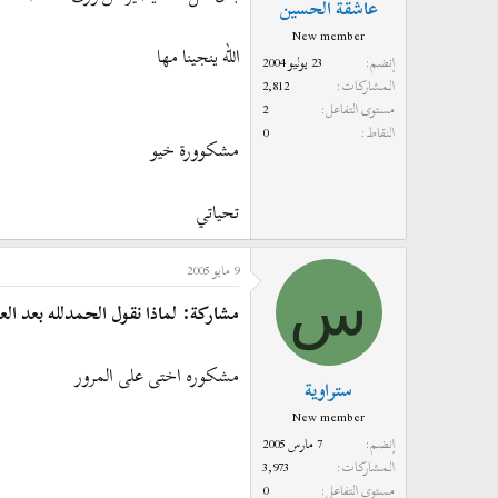
عاشقة الحسين
New member
الله ينجينا مها
إنضم
23 يوليو 2004
المشاركات
2,812
مستوى التفاعل
2
النقاط
0
مشكوورة خيو
تحياتي
9 مايو 2005
س
مشاركة: لماذا نقول الحمدلله بعد ال
مشكوره اختى على المرور
ستراوية
New member
إنضم
7 مارس 2005
المشاركات
3,973
مستوى التفاعل
0