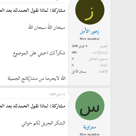
ز
مشاركة: لماذا نقول الحمدلله بعد ال
سبحان الله سبحان الله
زهور الأمل
New member
إنضم
9 فبراير 2005
شكرآ لكِ اخيتي على الموضوع
المشاركات
696
مستوى التفاعل
0
النقاط
0
الإقامة
بستان الامل
الله لايحرمنا من مشاركاتج الجميلة
11 مايو 2005
س
مشاركة: لماذا نقول الحمدلله بعد ال
الشكر الجزيل لكم خواتي
ستراوية
New member