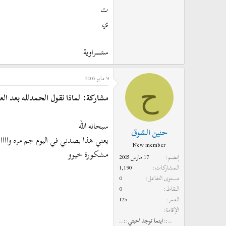
ت
ي
ستـــــــــــراوية
9 مايو 2005
ح
مشاركة: لماذا نقول الحمدلله بعد ال
سبحانه الله
حنين الشوق
يعني هذا يصدني في اليوم جم مره واااا
New member
مشكورة خيوو
إنضم
17 مارس 2005
المشاركات
1,190
مستوى التفاعل
0
النقاط
0
العمر
125
الإقامة
..::اينما توجد احبتي::..