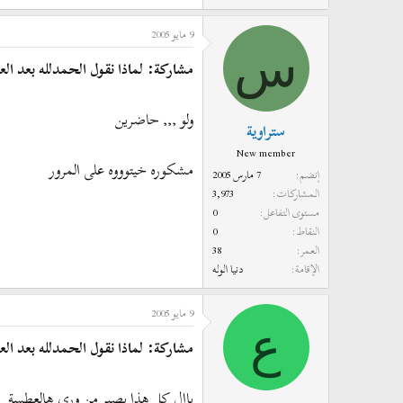
9 مايو 2005
س
مشاركة: لماذا نقول الحمدلله بعد ال
ولو ,,, حاضرين
ستراوية
New member
مشكوره خيتوووه على المرور
إنضم
7 مارس 2005
المشاركات
3,973
مستوى التفاعل
0
النقاط
0
العمر
38
الإقامة
دنيا الوله
9 مايو 2005
ع
مشاركة: لماذا نقول الحمدلله بعد ال
باال كل هذا يصير من ورى هالعطسة