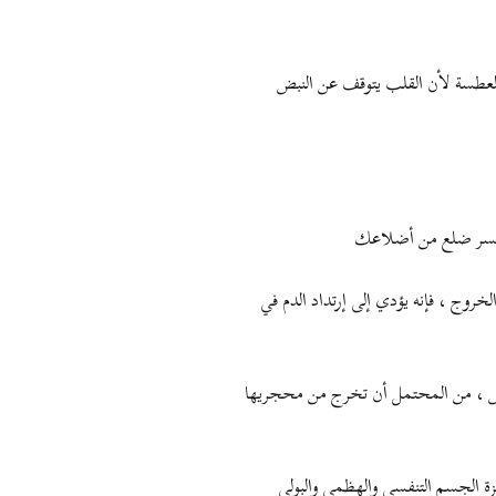
العطسة لأن القلب يتوقف عن النبض
كسر ضلع من أضلاعك
روج ، فإنه يؤدي إلى إرتداد الدم في
طاس ، من المحتمل أن تخرج من محجريها
زة الجسم التنفسي والهظمي والبولي