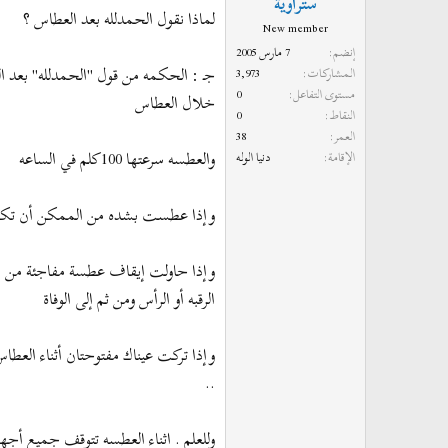
ستراوية
و
ب
لماذا نقول الحمدلله بعد العطاس ؟
New member
ض
د
إنضم
7 مارس 2005
و
ء
جـ : الحكمه من قول "الحمدلله" بعد 
المشاركات
3,973
ع
مستوى التفاعل
0
خلال العطاس
النقاط
0
العمر
38
والعطسه سرعتها 100كلم في الساعه
الإقامة
دنيا الوله
وإذا عطست بشده من الممكن أن ت
وإذا حاولت إيقاف عطسة مفاجئة من الخ
الرقبه أو الرأس ومن ثم إلى الوفاة
وإذا تركت عيناك مفتوحتان أثناء الع
..
وللعلم . اثناء العطسه تتوقف جميع أجه