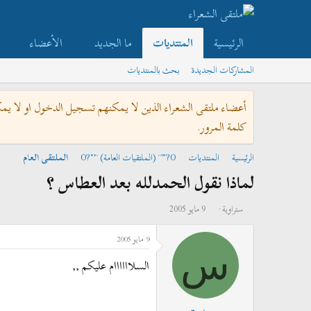
الرئيسية
المنتديات
ما الجديد
الأعضاء
المشاركات الجديدة
بحث بالمنتديات
أعضاء ملتقى الشعراء الذين لا يمكنهم تسجيل الدخول او لا يم
كلمة المرور.
الرئيسية
المنتديات
O?°'¨ (الملتقيات العامة) ¨'°?O
الملتقى العام
لماذا نقول الحمدلله بعد العطاس ؟
ب
ت
ستراوية
9 مايو 2005
ا
ا
9 مايو 2005
د
ر
س
ئ
ي
السلاااااام عليكم ,,
ا
خ
ل
ا
م
ل