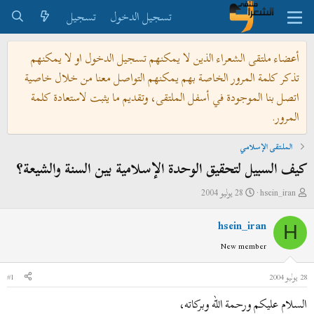
تسجيل الدخول
تسجيل
أعضاء ملتقى الشعراء الذين لا يمكنهم تسجيل الدخول او لا يمكنهم
تذكر كلمة المرور الخاصة بهم يمكنهم التواصل معنا من خلال خاصية
اتصل بنا الموجودة في أسفل الملتقى، وتقديم ما يثبت لاستعادة كلمة
المرور.
الملتقى الإسلامي
كيف السبيل لتحقيق الوحدة الإسلامية بين السنة والشيعة؟
ب
ت
hsein_iran
28 يوليو 2004
ا
ا
hsein_iran
د
ر
H
ئ
ي
New member
ا
خ
ل
ا
28 يوليو 2004
#1
م
ل
السلام عليكم ورحمة الله وبركاته،
و
ب