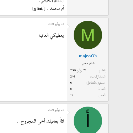
[glint]تحياتي..
أم مـحمد.. [/glint]
28 يوليو 2004
M
يعطيكي العافية
majroOh
شاعر ذهبي
إنضم
25 يوليو 2004
المشاركات
244
مستوى التفاعل
0
النقاط
0
العمر
37
29 يوليو 2004
أ
الله يعافيك أخي المجروح ..