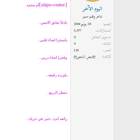
[align=center]
أم محمد
اليوم الآخر
شاعر وقلم مميز
إنضم
24 يوليو 2004
يادفأ يعانق الامس..
المشاركات
3,077
مستوى التفاعل
0
ياسحرا اضاء قلبي..
النقاط
0
العمر
126
الإقامة
ღنبض الشعورღ
وفجرا اضاء دربي..
ياورده رقيقه...
تنتظر الربيع..
رائعه انتِ...حتى في حزنك..