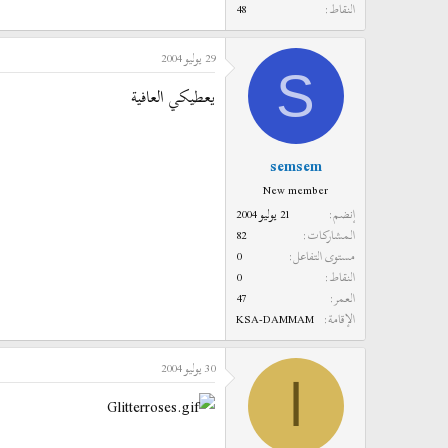
النقاط
48
29 يوليو 2004
S
يعطيكي العافية
semsem
New member
إنضم
21 يوليو 2004
المشاركات
82
مستوى التفاعل
0
النقاط
0
العمر
47
الإقامة
KSA-DAMMAM
30 يوليو 2004
ا