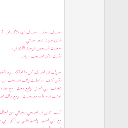
.
.
احببتك..حقا.. احببتك ايها الانســان..؟
الذي غيرت نمط حياتي..
جعلتك الشخص الوحيد الذي اراه..
لكنك الان اصبحت سراب..
حاولت ان اهديك كل ما املكه.. وبالاخ
لكن كيف سأعطيك وانت اصبحت سراب
تخيلت انني اعيش بواقع معك.. مع قصة
عشت ايام قليله بصحبتك.. ومع ذلك ا
كنت اتمنى ان اضحي بحياتي من اجلك
مع انني اعلم.. واعلم بانني لن اكون في 