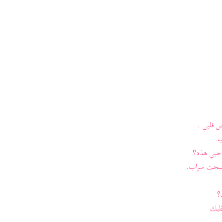
ص قلبي..
..
 حبي هذه؟
صبحت سراب..
؟
قلبك