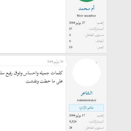
أم مـحمد
New member
إنضم
27 يوليو 2004
المشاركات
57
مستوى التفاعل
0
النقاط
0
العمر
39
29 يوليو 2004
كلمات جميله واحساس وذوق رفيع سل
على ما خطت ونقشت
الشاعر
Administrator
طاقم الإدارة
إنضم
17 يوليو 2004
المشاركات
9,524
مستوى التفاعل
28