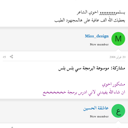
يسلموووووووووو اخوي الشاعر
يعطيك الله الف عافية على هالمجهود الطيب
Miss_design
M
New member
20 فبراير 2006
#5
مشاركة: موسوعة البرمجة سي بلس بلس
مشكور اخوي
ان شاء الله يفيدني لاني ادرس برمجة خخخخخخخ
عاشقة الحسين
ع
New member