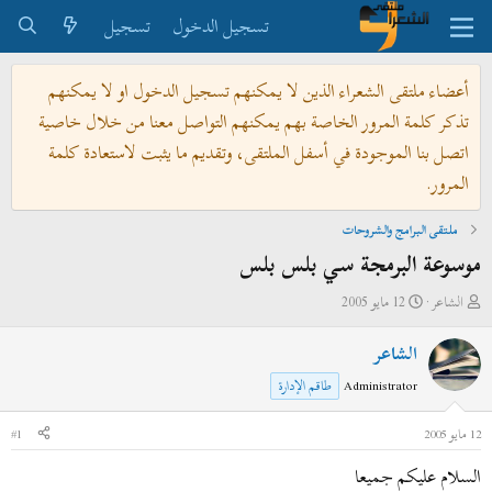
تسجيل الدخول
تسجيل
أعضاء ملتقى الشعراء الذين لا يمكنهم تسجيل الدخول او لا يمكنهم
تذكر كلمة المرور الخاصة بهم يمكنهم التواصل معنا من خلال خاصية
اتصل بنا الموجودة في أسفل الملتقى، وتقديم ما يثبت لاستعادة كلمة
المرور.
ملتقى البرامج والشروحات
موسوعة البرمجة سي بلس بلس
ب
ت
الشاعر
12 مايو 2005
ا
ا
الشاعر
د
ر
ئ
ي
Administrator
طاقم الإدارة
ا
خ
ل
ا
12 مايو 2005
#1
م
ل
السلام عليكم جميعا
و
ب