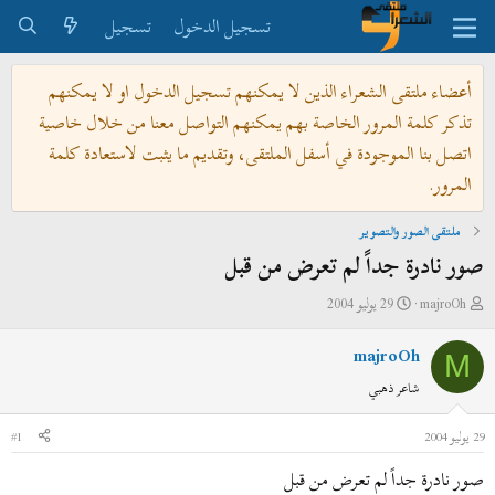
تسجيل الدخول
تسجيل
أعضاء ملتقى الشعراء الذين لا يمكنهم تسجيل الدخول او لا يمكنهم
تذكر كلمة المرور الخاصة بهم يمكنهم التواصل معنا من خلال خاصية
اتصل بنا الموجودة في أسفل الملتقى، وتقديم ما يثبت لاستعادة كلمة
المرور.
ملتقى الصور والتصوير
صور نادرة جداً لم تعرض من قبل
ب
ت
majroOh
29 يوليو 2004
ا
ا
majroOh
د
ر
M
ئ
ي
شاعر ذهبي
ا
خ
ل
ا
29 يوليو 2004
#1
م
ل
صور نادرة جداً لم تعرض من قبل
و
ب