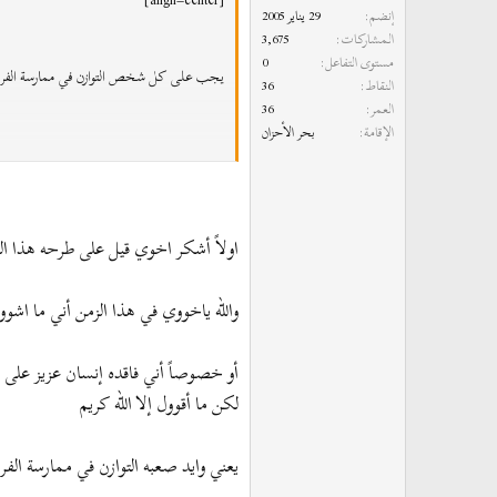
[align=center]
إنضم
29 يناير 2005
المشاركات
3,675
مستوى التفاعل
0
يجب على كل شخص التوازن في ممارسة الفرح وال
النقاط
36
العمر
36
الإقامة
بحر الأحزان
[align=center]تحياتي قيل[/align]
اولاً أشكر اخوي قيل على طرحه هذا ا
والله ياخووي في هذا الزمن أني ما اشو
أو خصوصاً أني فاقده إنسان عزيز على ق
لكن ما أقوول إلا الله كريم
يعني وايد صعبه التوازن في ممارسة الف