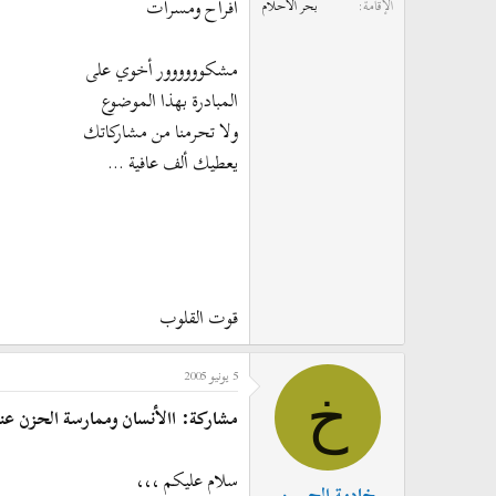
أفراح ومسرات
الإقامة
بحر الأحلام
مشكوووووور أخوي على
المبادرة بهذا الموضوع
ولا تحرمنا من مشاركاتك
يعطيك ألف عافية ...
قوت القلوب
5 يونيو 2005
خ
مشاركة: االأنسان وممارسة الحزن عن
سلام عليكم ،،،
خادمة الحسين