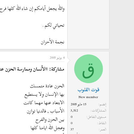
والله يجعل أيامكم إن شاء الله كلها فرح
تحياتي لكم..
نجمة الأحزان
4 يونيو 2005
ق
مشاركة: االأنسان وممارسة الحزن عن
الحزن عادة متمسك
قوت القلوب
بها الإنسان ولا يستطيع
New member
الابتعاد عنها مهما كانت
إنضم
15 مايو 2005
الأسباب , فالدنيا توازن
المشاركات
3,512
مستوى التفاعل
0
بين الحزن والفرح
النقاط
0
وعجل الله ايامنا كلها
العمر
37