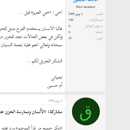
New member
اخي / اختي العزيزة قيل ...
إنضم
1 يونيو 2005
المشاركات
199
مستوى التفاعل
0
غالبا الانسان يستخدم الفرح بديل للحز
النقاط
0
ولكن في بعض الحالات نجد للحزن درباً
العمر
35
سبحانه وتعالي انعم علينا بنعمة النسيا
الشكر الجزيل لكم ...
تحياتي
أم حسين
5 يونيو 2005
ق
مشاركة: االأنسان وممارسة الحزن عن
اشكر جميع من قرأ الموضوع ورد عليه .