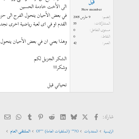
قيل
الى الأخت خادمة الحسين
New member
في بعض الأحيان يتحول الفرح الى حزن 
إنضم
9 مارس 2005
القدم او في اى لعبة رياضية اخرى نجد ا
المشاركات
55
مستوى التفاعل
0
النقاط
0
وهذا يعني ان في بعض الأحيان يتحول الفر
العمر
42
الشكر الجزيل لكم
وشكرااا
تحياتي قيل
فيسبوك
X
Bluesky
LinkedIn
Reddit
Pinterest
Tumblr
hatsApp
الب
شارك:
الرئيسية
المنتديات
O?°'¨ (الملتقيات العامة) ¨'°?O
الملتقى العام