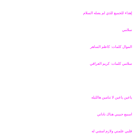
ض
د
و
ء
إهداء للجميع للذي لم يصله السلام
ع
سلامي
الموال كلمات: كاظم الساهر
سلامي كلمات: كريم العراقي
ياعين ياعين لا تنامين هالليله
اسمع حبيبي هناك ناداني
قلبي علمني ولازم امشي له