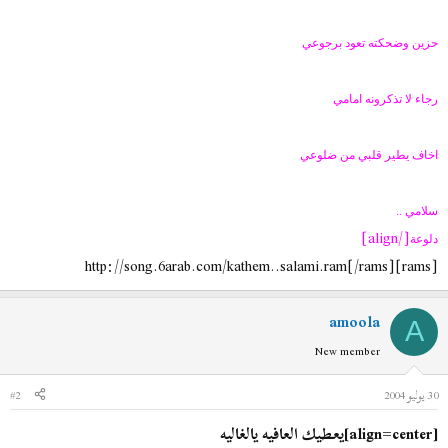
حزين وضحكته تعود برجوعي
رجاء لا تذكرونه امامي
اخاف يطير قلبي من ضلوعي
سلامي ..
[/align]
دلوعة
[rams]http://song.6arab.com/kathem..salami.ram[/rams]
amoola
A
New member
30 يوليو 2004
#2
[align=center]يعطيك العافيه يالغاليه