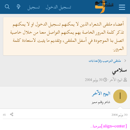
تسجيل الدخول
تسجيل
أعضاء ملتقى الشعراء الذين لا يمكنهم تسجيل الدخول او لا يمكنهم
تذكر كلمة المرور الخاصة بهم يمكنهم التواصل معنا من خلال خاصية
اتصل بنا الموجودة في أسفل الملتقى، وتقديم ما يثبت لاستعادة كلمة
المرور.
ملتقى الترحيب والإهداءات
سلامي
ب
ت
اليوم الآخر
30 يوليو 2004
ا
ا
اليوم الآخر
د
ر
ا
ئ
ي
شاعر وقلم مميز
ا
خ
ل
ا
30 يوليو 2004
#1
م
ل
[align=center]
و
ب
مرحبا...