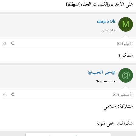
على الاهداء والكلمات الحلوه[/align]
majroOh
M
شاعر ذهبي
30 يوليو 2004
#3
مشكورة
@حبر الحب@
@
New member
4 أغسطس 2004
#4
مشاركة: سلامي
شكرا لك اختي دلوعة